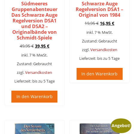
Südmeeres
Schwarze Auge
Gruppenabenteuer
Regelversion DSA1 –
Das Schwarze Auge
Original von 1984
Regelversion DSA1
Ursprünglicher
Aktueller
19,95
€
16,95
€
und DSA2 –
Preis
Preis
Originalbände von
inkl. 7 % MwSt.
war:
ist:
Schmidt-Spiele
19,95 €
16,95 €.
Zustand: Gebraucht
Ursprünglicher
Aktueller
49,95
€
39,95
€
zzgl.
Versandkosten
Preis
Preis
inkl. 7 % MwSt.
war:
ist:
Lieferzeit:
bis zu 5 Tage
49,95 €
39,95 €.
Zustand: Gebraucht
zzgl.
Versandkosten
In den Warenkorb
Lieferzeit:
bis zu 5 Tage
In den Warenkorb
Angebot!