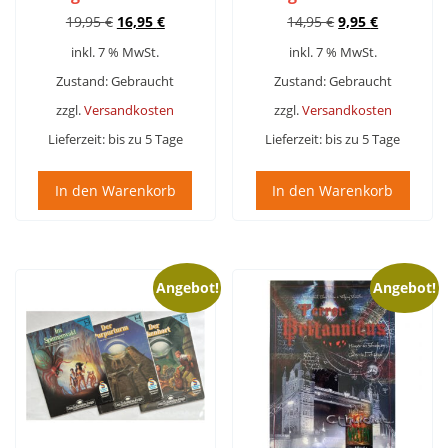
Ursprünglicher
Aktueller
Ursprünglicher
Aktueller
19,95
€
16,95
€
14,95
€
9,95
€
Preis
Preis
Preis
Preis
inkl. 7 % MwSt.
inkl. 7 % MwSt.
war:
ist:
war:
ist:
19,95 €
16,95 €.
14,95 €
9,95 €.
Zustand: Gebraucht
Zustand: Gebraucht
zzgl.
Versandkosten
zzgl.
Versandkosten
Lieferzeit:
bis zu 5 Tage
Lieferzeit:
bis zu 5 Tage
In den Warenkorb
In den Warenkorb
Angebot!
Angebot!