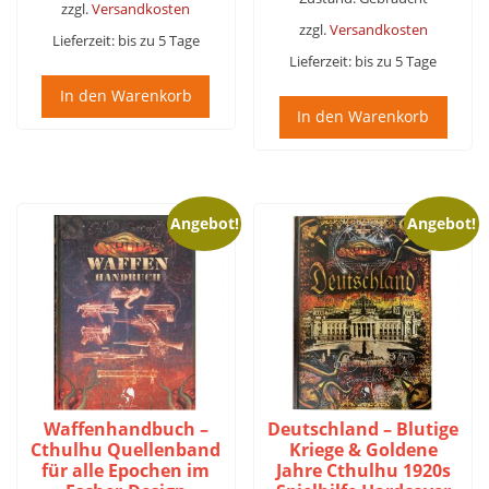
zzgl.
Versandkosten
zzgl.
Versandkosten
Lieferzeit:
bis zu 5 Tage
Lieferzeit:
bis zu 5 Tage
In den Warenkorb
In den Warenkorb
Angebot!
Angebot!
Waffenhandbuch –
Deutschland – Blutige
Cthulhu Quellenband
Kriege & Goldene
für alle Epochen im
Jahre Cthulhu 1920s