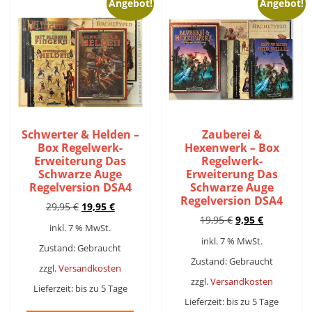
Angebot!
Angebot!
Schwerter & Helden –
Zauberei &
Box Regelwerk-
Hexenwerk – Box
Erweiterung Das
Regelwerk-
Schwarze Auge
Erweiterung Das
Regelversion DSA4
Schwarze Auge
Regelversion DSA4
Ursprünglicher
Aktueller
29,95
€
19,95
€
Ursprünglicher
Aktueller
Preis
Preis
19,95
€
9,95
€
inkl. 7 % MwSt.
Preis
Preis
war:
ist:
inkl. 7 % MwSt.
war:
ist:
29,95 €
19,95 €.
Zustand: Gebraucht
19,95 €
9,95 €.
Zustand: Gebraucht
zzgl.
Versandkosten
zzgl.
Versandkosten
Lieferzeit:
bis zu 5 Tage
Lieferzeit:
bis zu 5 Tage