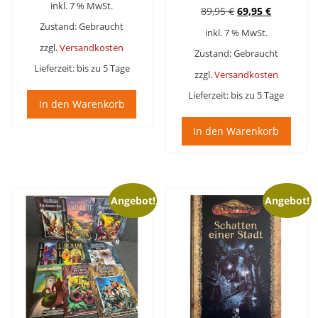
inkl. 7 % MwSt.
Ursprünglicher
Aktueller
89,95
€
69,95
€
Preis
Preis
Zustand: Gebraucht
inkl. 7 % MwSt.
war:
ist:
zzgl.
Versandkosten
89,95 €
69,95 €.
Zustand: Gebraucht
Lieferzeit:
bis zu 5 Tage
zzgl.
Versandkosten
Lieferzeit:
bis zu 5 Tage
In den Warenkorb
In den Warenkorb
Angebot!
Angebot!