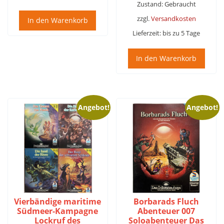
69,95 €
49,95 €.
Zustand: Gebraucht
zzgl.
Versandkosten
In den Warenkorb
Lieferzeit:
bis zu 5 Tage
In den Warenkorb
Angebot!
Angebot!
Vierbändige maritime
Borbarads Fluch
Südmeer-Kampagne
Abenteuer 007
Lockruf des
Soloabenteuer Das