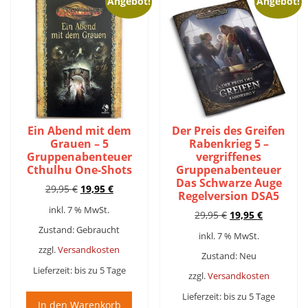
Angebot!
Angebot!
Ein Abend mit dem
Der Preis des Greifen
Grauen – 5
Rabenkrieg 5 –
Gruppenabenteuer
vergriffenes
Cthulhu One-Shots
Gruppenabenteuer
Das Schwarze Auge
Ursprünglicher
Aktueller
29,95
€
19,95
€
Regelversion DSA5
Preis
Preis
inkl. 7 % MwSt.
Ursprünglicher
Aktueller
29,95
€
19,95
€
war:
ist:
Preis
Preis
29,95 €
19,95 €.
Zustand: Gebraucht
inkl. 7 % MwSt.
war:
ist:
zzgl.
Versandkosten
29,95 €
19,95 €.
Zustand: Neu
Lieferzeit:
bis zu 5 Tage
zzgl.
Versandkosten
Lieferzeit:
bis zu 5 Tage
In den Warenkorb