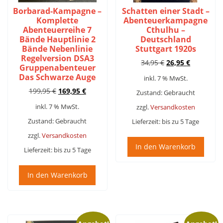
Borbarad-Kampagne –
Schatten einer Stadt –
Komplette
Abenteuerkampagne
Abenteuerreihe 7
Cthulhu –
Bände Hauptlinie 2
Deutschland
Bände Nebenlinie
Stuttgart 1920s
Regelversion DSA3
Ursprünglicher
Aktueller
34,95
€
26,95
€
Gruppenabenteuer
Preis
Preis
Das Schwarze Auge
inkl. 7 % MwSt.
war:
ist:
Ursprünglicher
Aktueller
199,95
€
169,95
€
34,95 €
26,95 €.
Zustand: Gebraucht
Preis
Preis
inkl. 7 % MwSt.
zzgl.
Versandkosten
war:
ist:
199,95 €
169,95 €.
Zustand: Gebraucht
Lieferzeit:
bis zu 5 Tage
zzgl.
Versandkosten
In den Warenkorb
Lieferzeit:
bis zu 5 Tage
In den Warenkorb