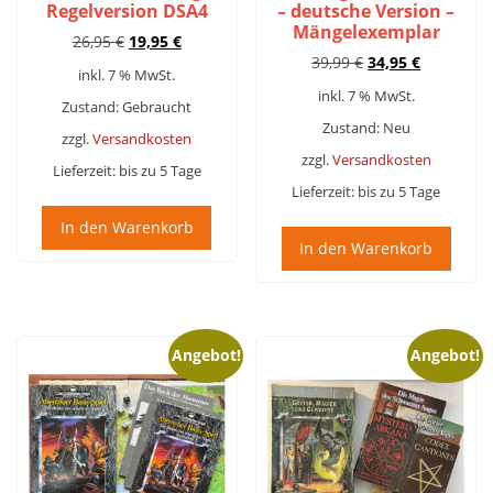
Regelversion DSA4
– deutsche Version –
Mängelexemplar
Ursprünglicher
Aktueller
26,95
€
19,95
€
Ursprünglicher
Aktueller
Preis
Preis
39,99
€
34,95
€
inkl. 7 % MwSt.
Preis
Preis
war:
ist:
inkl. 7 % MwSt.
war:
ist:
26,95 €
19,95 €.
Zustand: Gebraucht
39,99 €
34,95 €.
Zustand: Neu
zzgl.
Versandkosten
zzgl.
Versandkosten
Lieferzeit:
bis zu 5 Tage
Lieferzeit:
bis zu 5 Tage
In den Warenkorb
In den Warenkorb
Angebot!
Angebot!