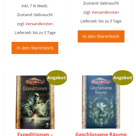
29,95 €
24,95 €.
Zustand: Gebraucht
inkl. 7 % MwSt.
zzgl.
Versandkosten
Zustand: Gebraucht
Lieferzeit:
bis zu 5 Tage
zzgl.
Versandkosten
Lieferzeit:
bis zu 5 Tage
In den Warenkorb
In den Warenkorb
Angebot!
Angebot!
Expeditionen –
Geschlossene Räume