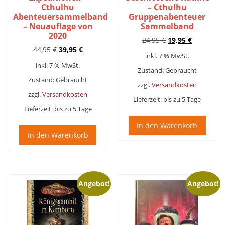
Cthulhu
– Cthulhu
Abenteuersammelband
Gruppenabenteuer
– Neuauflage von
Sammelband
2020
Ursprünglicher
Aktueller
24,95
€
19,95
€
Ursprünglicher
Aktueller
44,95
€
39,95
€
Preis
Preis
inkl. 7 % MwSt.
Preis
Preis
war:
ist:
inkl. 7 % MwSt.
war:
ist:
24,95 €
19,95 €.
Zustand: Gebraucht
44,95 €
39,95 €.
Zustand: Gebraucht
zzgl.
Versandkosten
zzgl.
Versandkosten
Lieferzeit:
bis zu 5 Tage
Lieferzeit:
bis zu 5 Tage
In den Warenkorb
In den Warenkorb
Angebot!
Angebot!