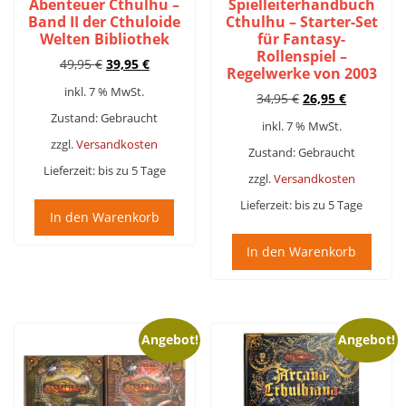
Abenteuer Cthulhu –
Spielleiterhandbuch
Band II der Cthuloide
Cthulhu – Starter-Set
Welten Bibliothek
für Fantasy-
Rollenspiel –
Ursprünglicher
Aktueller
49,95
€
39,95
€
Regelwerke von 2003
Preis
Preis
inkl. 7 % MwSt.
Ursprünglicher
Aktueller
34,95
€
26,95
€
war:
ist:
Preis
Preis
49,95 €
39,95 €.
Zustand: Gebraucht
inkl. 7 % MwSt.
war:
ist:
zzgl.
Versandkosten
34,95 €
26,95 €.
Zustand: Gebraucht
Lieferzeit:
bis zu 5 Tage
zzgl.
Versandkosten
Lieferzeit:
bis zu 5 Tage
In den Warenkorb
In den Warenkorb
Angebot!
Angebot!