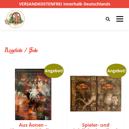
VERSANDKOSTENFREI innerhalb Deutschlands
Menü
HOME
SHOP
CTHULHU
Angebote / Sale
DAS SCHWARZE AUGE
D&D
PRIVATE EYE
Angebot!
Angebot!
SONSTIGE
0,00 €
Aus Äonen –
Spieler- und