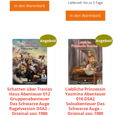
Lieferzeit:
bis zu 5 Tage
In den Warenkorb
In den Warenkorb
Angebot!
Angebot!
Schatten über Travias
Liebliche Prinzessin
Haus Abenteuer 012
Yasmina Abenteuer
Gruppenabenteuer
016 DSA2
Das Schwarze Auge
Soloabenteuer Das
Regelversion DSA2 –
Schwarze Auge –
Original von 1988
Original von 1989