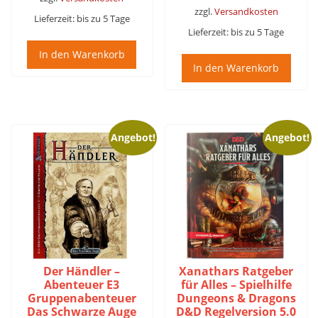
zzgl.
Versandkosten
Lieferzeit:
bis zu 5 Tage
Lieferzeit:
bis zu 5 Tage
In den Warenkorb
In den Warenkorb
Angebot!
Angebot!
Der Händler –
Xanathars Ratgeber
Abenteuer E3
für Alles – Spielhilfe
Gruppenabenteuer
Dungeons & Dragons
Das Schwarze Auge
D&D Regelversion 5.0