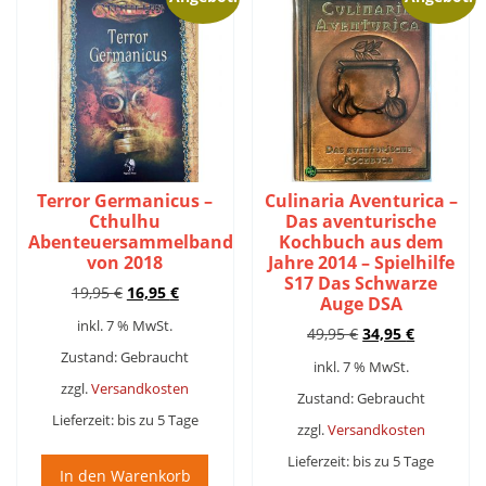
Terror Germanicus –
Culinaria Aventurica –
Cthulhu
Das aventurische
Abenteuersammelband
Kochbuch aus dem
von 2018
Jahre 2014 – Spielhilfe
S17 Das Schwarze
Ursprünglicher
Aktueller
19,95
€
16,95
€
Auge DSA
Preis
Preis
inkl. 7 % MwSt.
Ursprünglicher
Aktueller
49,95
€
34,95
€
war:
ist:
Preis
Preis
19,95 €
16,95 €.
Zustand: Gebraucht
inkl. 7 % MwSt.
war:
ist:
zzgl.
Versandkosten
49,95 €
34,95 €.
Zustand: Gebraucht
Lieferzeit:
bis zu 5 Tage
zzgl.
Versandkosten
Lieferzeit:
bis zu 5 Tage
In den Warenkorb