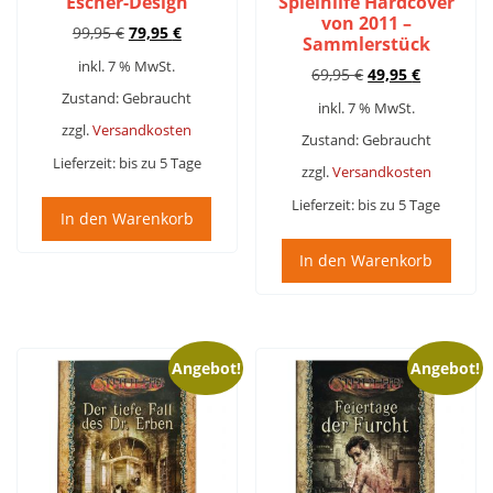
Escher-Design
Spielhilfe Hardcover
von 2011 –
Ursprünglicher
Aktueller
99,95
€
79,95
€
Sammlerstück
Preis
Preis
inkl. 7 % MwSt.
Ursprünglicher
Aktueller
69,95
€
49,95
€
war:
ist:
Preis
Preis
99,95 €
79,95 €.
Zustand: Gebraucht
inkl. 7 % MwSt.
war:
ist:
zzgl.
Versandkosten
69,95 €
49,95 €.
Zustand: Gebraucht
Lieferzeit:
bis zu 5 Tage
zzgl.
Versandkosten
Lieferzeit:
bis zu 5 Tage
In den Warenkorb
In den Warenkorb
Angebot!
Angebot!