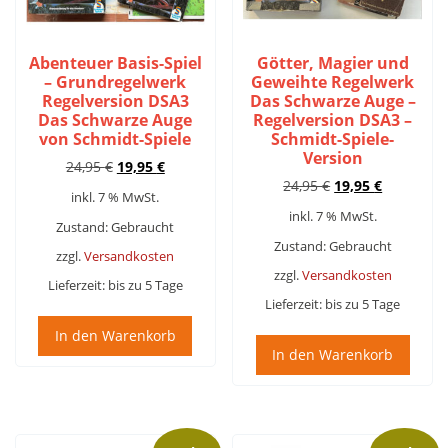
Abenteuer Basis-Spiel
Götter, Magier und
– Grundregelwerk
Geweihte Regelwerk
Regelversion DSA3
Das Schwarze Auge –
Das Schwarze Auge
Regelversion DSA3 –
von Schmidt-Spiele
Schmidt-Spiele-
Version
Ursprünglicher
Aktueller
24,95
€
19,95
€
Ursprünglicher
Aktueller
Preis
Preis
24,95
€
19,95
€
inkl. 7 % MwSt.
Preis
Preis
war:
ist:
inkl. 7 % MwSt.
war:
ist:
24,95 €
19,95 €.
Zustand: Gebraucht
24,95 €
19,95 €.
Zustand: Gebraucht
zzgl.
Versandkosten
zzgl.
Versandkosten
Lieferzeit:
bis zu 5 Tage
Lieferzeit:
bis zu 5 Tage
In den Warenkorb
In den Warenkorb