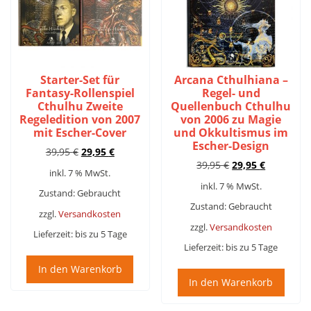
Starter-Set für
Arcana Cthulhiana –
Fantasy-Rollenspiel
Regel- und
Cthulhu Zweite
Quellenbuch Cthulhu
Regeledition von 2007
von 2006 zu Magie
mit Escher-Cover
und Okkultismus im
Escher-Design
Ursprünglicher
Aktueller
39,95
€
29,95
€
Ursprünglicher
Aktueller
Preis
Preis
39,95
€
29,95
€
inkl. 7 % MwSt.
Preis
Preis
war:
ist:
inkl. 7 % MwSt.
war:
ist:
39,95 €
29,95 €.
Zustand: Gebraucht
39,95 €
29,95 €.
Zustand: Gebraucht
zzgl.
Versandkosten
zzgl.
Versandkosten
Lieferzeit:
bis zu 5 Tage
Lieferzeit:
bis zu 5 Tage
In den Warenkorb
In den Warenkorb