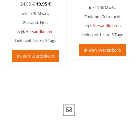
Ursprünglicher
Aktueller
24,95
€
19,95
€
Preis
Preis
inkl. 7 % MwSt.
Preis
Preis
war:
ist:
inkl. 7 % MwSt.
war:
ist:
39,95 €
29,95 €.
Zustand: Gebraucht
24,95 €
19,95 €.
Zustand: Neu
zzgl.
Versandkosten
zzgl.
Versandkosten
Lieferzeit:
bis zu 5 Tage
Lieferzeit:
bis zu 5 Tage
In den Warenkorb
In den Warenkorb