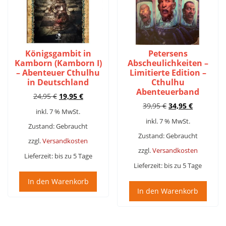
Königsgambit in
Petersens
Kamborn (Kamborn I)
Abscheulichkeiten –
– Abenteuer Cthulhu
Limitierte Edition –
in Deutschland
Cthulhu
Abenteuerband
Ursprünglicher
Aktueller
24,95
€
19,95
€
Ursprünglicher
Aktueller
Preis
Preis
39,95
€
34,95
€
inkl. 7 % MwSt.
Preis
Preis
war:
ist:
inkl. 7 % MwSt.
war:
ist:
24,95 €
19,95 €.
Zustand: Gebraucht
39,95 €
34,95 €.
Zustand: Gebraucht
zzgl.
Versandkosten
zzgl.
Versandkosten
Lieferzeit:
bis zu 5 Tage
Lieferzeit:
bis zu 5 Tage
In den Warenkorb
In den Warenkorb