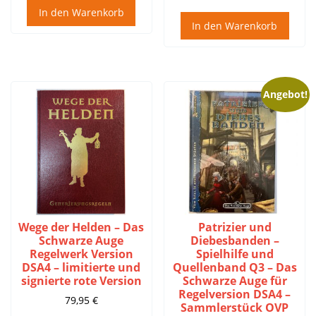
In den Warenkorb
In den Warenkorb
Angebot!
Wege der Helden – Das
Patrizier und
Schwarze Auge
Diebesbanden –
Regelwerk Version
Spielhilfe und
DSA4 – limitierte und
Quellenband Q3 – Das
signierte rote Version
Schwarze Auge für
Regelversion DSA4 –
79,95
€
Sammlerstück OVP