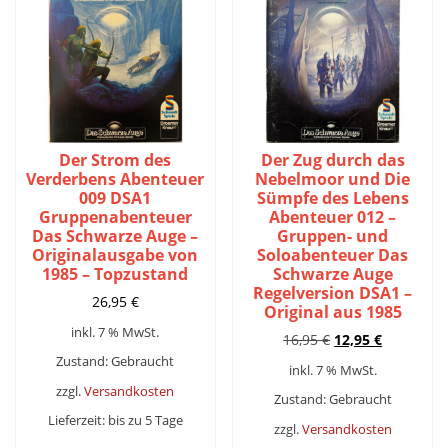
Der Strom des
Der Zug durch das
Verderbens Abenteuer
Nebelmoor und Die
009 DSA1
Sümpfe des Lebens
Gruppenabenteuer
Abenteuer 012 –
Das Schwarze Auge –
Gruppen- und
Originalausgabe von
Soloabenteuer Das
1985 – Topzustand
Schwarze Auge
Regelversion DSA1 –
26,95
€
Original aus 1985
inkl. 7 % MwSt.
Ursprünglicher
Aktueller
16,95
€
12,95
€
Preis
Preis
Zustand: Gebraucht
inkl. 7 % MwSt.
war:
ist:
zzgl.
Versandkosten
16,95 €
12,95 €.
Zustand: Gebraucht
Lieferzeit:
bis zu 5 Tage
zzgl.
Versandkosten