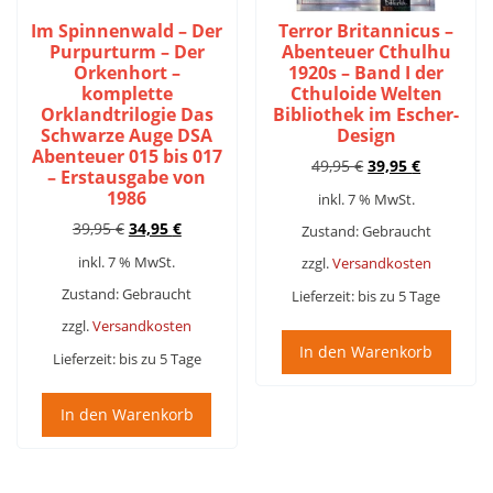
Im Spinnenwald – Der
Terror Britannicus –
Purpurturm – Der
Abenteuer Cthulhu
Orkenhort –
1920s – Band I der
komplette
Cthuloide Welten
Orklandtrilogie Das
Bibliothek im Escher-
Schwarze Auge DSA
Design
Abenteuer 015 bis 017
Ursprünglicher
Aktueller
49,95
€
39,95
€
– Erstausgabe von
Preis
Preis
1986
inkl. 7 % MwSt.
war:
ist:
Ursprünglicher
Aktueller
39,95
€
34,95
€
49,95 €
39,95 €.
Zustand: Gebraucht
Preis
Preis
inkl. 7 % MwSt.
zzgl.
Versandkosten
war:
ist:
39,95 €
34,95 €.
Zustand: Gebraucht
Lieferzeit:
bis zu 5 Tage
zzgl.
Versandkosten
In den Warenkorb
Lieferzeit:
bis zu 5 Tage
In den Warenkorb