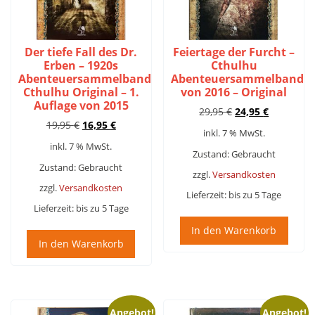
Der tiefe Fall des Dr.
Feiertage der Furcht –
Erben – 1920s
Cthulhu
Abenteuersammelband
Abenteuersammelband
Cthulhu Original – 1.
von 2016 – Original
Auflage von 2015
Ursprünglicher
Aktueller
29,95
€
24,95
€
Ursprünglicher
Aktueller
19,95
€
16,95
€
Preis
Preis
inkl. 7 % MwSt.
Preis
Preis
war:
ist:
inkl. 7 % MwSt.
war:
ist:
29,95 €
24,95 €.
Zustand: Gebraucht
19,95 €
16,95 €.
Zustand: Gebraucht
zzgl.
Versandkosten
zzgl.
Versandkosten
Lieferzeit:
bis zu 5 Tage
Lieferzeit:
bis zu 5 Tage
In den Warenkorb
In den Warenkorb
Angebot!
Angebot!