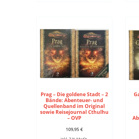
Prag – Die goldene Stadt – 2
G
Bände: Abenteuer- und
Quellenband im Original
sowie Reisejournal Cthulhu
– OVP
Ab
109,95
€
inkl. 7 % MwSt.