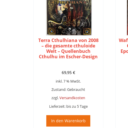
Terra Cthulhiana von 2008
Waf
– die gesamte cthuloide
Welt – Quellenbuch
Ep
Cthulhu im Escher-Design
69,95
€
inkl. 7 % MwSt.
Zustand: Gebraucht
zzgl.
Versandkosten
Lieferzeit:
bis zu 5 Tage
In den Warenkorb