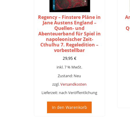
Regency – Finstere Pläne in
A
Jane Austens England –
Quellen- und
Q
Abenteuerband für Spiel in
napoleonischer Zeit-
Cthulhu 7. Regeledition –
vorbestellbar
29,95
€
inkl. 7 % MwSt.
Zustand: Neu
zzgl.
Versandkosten
Lieferzeit:
nach Veröffentlichung
In den Warenkorb