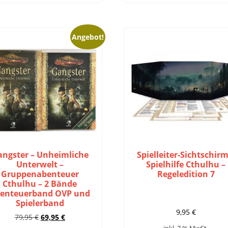
Angebot!
angster – Unheimliche
Spielleiter-Sichtschirm
Unterwelt –
Spielhilfe Cthulhu –
Gruppenabenteuer
Regeledition 7
Cthulhu – 2 Bände
enteuerband OVP und
Spielerband
9,95
€
Ursprünglicher
Aktueller
79,95
€
69,95
€
Preis
Preis
inkl. 7 % MwSt.