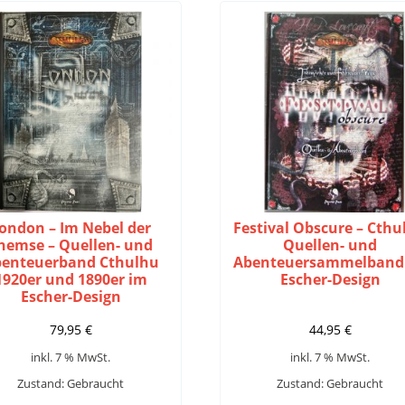
ondon – Im Nebel der
Festival Obscure – Cthu
hemse – Quellen- und
Quellen- und
enteuerband Cthulhu
Abenteuersammelband
1920er und 1890er im
Escher-Design
Escher-Design
79,95
€
44,95
€
inkl. 7 % MwSt.
inkl. 7 % MwSt.
Zustand: Gebraucht
Zustand: Gebraucht