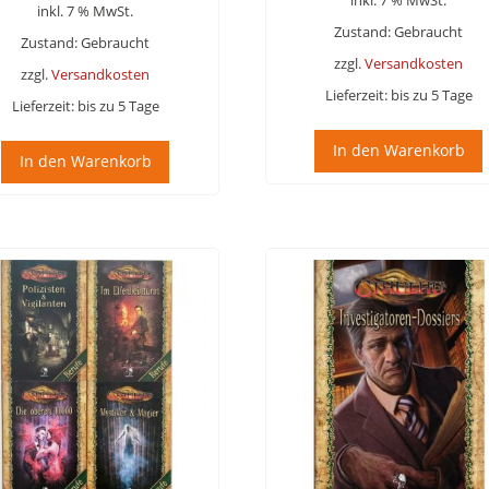
inkl. 7 % MwSt.
war:
ist:
Zustand: Gebraucht
79,95 €
69,95 €.
Zustand: Gebraucht
zzgl.
Versandkosten
zzgl.
Versandkosten
Lieferzeit:
bis zu 5 Tage
Lieferzeit:
bis zu 5 Tage
In den Warenkorb
In den Warenkorb