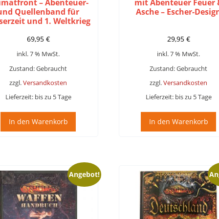
imatfront – Abenteuer-
mit Abenteuer Feuer 
und Quellenband für
Asche – Escher-Desig
serzeit und 1. Weltkrieg
69,95
€
29,95
€
inkl. 7 % MwSt.
inkl. 7 % MwSt.
Zustand: Gebraucht
Zustand: Gebraucht
zzgl.
Versandkosten
zzgl.
Versandkosten
Lieferzeit:
bis zu 5 Tage
Lieferzeit:
bis zu 5 Tage
In den Warenkorb
In den Warenkorb
Angebot!
An