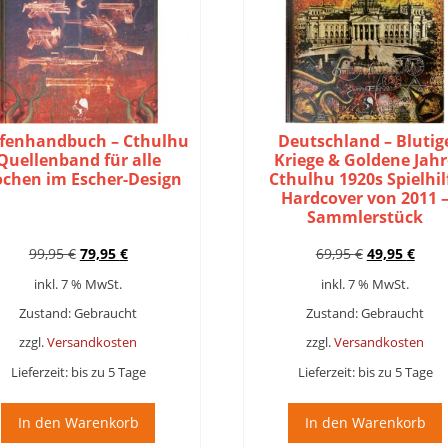
fenhandbuch – Cthulhu
Deutschland – Blutig
Quellenband für alle
Kriege & Goldene Jahr
ochen im Escher-Design
Cthulhu 1920s Spielhil
Hardcover von 2011 
Sammlerstück
Ursprünglicher
Aktueller
Ursprünglic
Aktue
99,95
€
79,95
€
69,95
€
49,95
€
Preis
Preis
Preis
Preis
inkl. 7 % MwSt.
inkl. 7 % MwSt.
war:
ist:
war:
ist:
99,95 €
79,95 €.
69,95 €
49,95
Zustand: Gebraucht
Zustand: Gebraucht
zzgl.
Versandkosten
zzgl.
Versandkosten
Lieferzeit:
bis zu 5 Tage
Lieferzeit:
bis zu 5 Tage
In den Warenkorb
In den Warenkorb