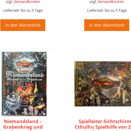
zzgl.
Versandkosten
zzgl.
Versandkosten
Lieferzeit:
bis zu 5 Tage
Lieferzeit:
bis zu 5 Tage
In den Warenkorb
In den Warenkorb
Niemandsland –
Spielleiter-Sichtschirm
Grabenkrieg und
Cthulhu Spielhilfe von 