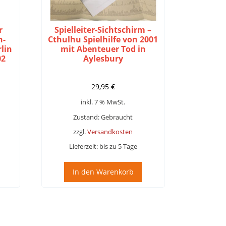
r
Spielleiter-Sichtschirm –
n-
Cthulhu Spielhilfe von 2001
lin
mit Abenteuer Tod in
02
Aylesbury
29,95
€
inkl. 7 % MwSt.
Zustand: Gebraucht
zzgl.
Versandkosten
Lieferzeit:
bis zu 5 Tage
In den Warenkorb