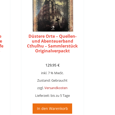
e
Düstere Orte – Quellen-
e
und Abenteuerband
fe
Cthulhu – Sammlerstück
–
Originalverpackt
her
ller
129,95
€
inkl. 7 % MwSt.
 €.
Zustand: Gebraucht
zzgl.
Versandkosten
Lieferzeit:
bis zu 5 Tage
In den Warenkorb