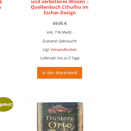
&
und verbotenes Wissen –
n
Quellenbuch Cthulhu im
Escher-Design
69,95
€
inkl. 7 % MwSt.
Zustand: Gebraucht
zzgl.
Versandkosten
Lieferzeit:
bis zu 5 Tage
In den Warenkorb
gebot!