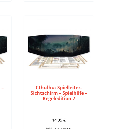
 –
Cthulhu: Spielleiter-
Sichtschirm – Spielhilfe –
Regeledition 7
14,95
€
inkl. 7 % MwSt.