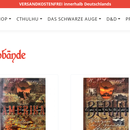
VERSANDKOSTENFREI innerhalb Deutschlands
HOP
CTHULHU
DAS SCHWARZE AUGE
D&D
P
nbände