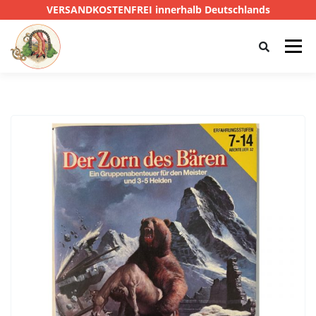
VERSANDKOSTENFREI innerhalb Deutschlands
Menü
HOME
SHOP
CTHULHU
DAS SCHWARZE AUGE
D&D
PRIVATE EYE
SONSTIGE
19,95 €