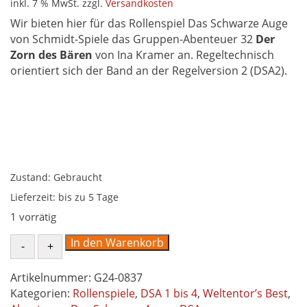
inkl. 7 % MwSt.
zzgl.
Versandkosten
Wir bieten hier für das Rollenspiel Das Schwarze Auge
von Schmidt-Spiele das Gruppen-Abenteuer 32
Der
Zorn des Bären
von Ina Kramer an. Regeltechnisch
orientiert sich der Band an der Regelversion 2 (DSA2).
Zustand: Gebraucht
Lieferzeit:
bis zu 5 Tage
1 vorrätig
Der
In den Warenkorb
Zorn
des
Artikelnummer:
G24-0837
Bären
Kategorien:
Rollenspiele
,
DSA 1 bis 4
,
Weltentor’s Best
,
Abenteuer