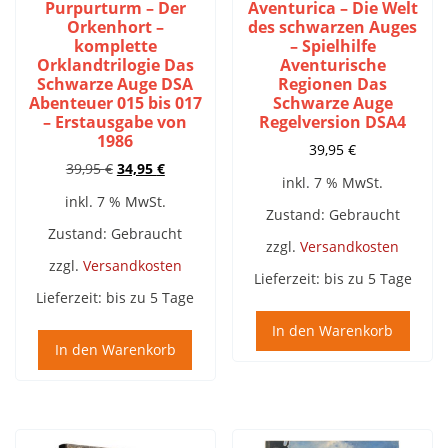
Purpurturm – Der
Aventurica – Die Welt
Orkenhort –
des schwarzen Auges
komplette
– Spielhilfe
Orklandtrilogie Das
Aventurische
Schwarze Auge DSA
Regionen Das
Abenteuer 015 bis 017
Schwarze Auge
– Erstausgabe von
Regelversion DSA4
1986
39,95
€
Ursprünglicher
Aktueller
39,95
€
34,95
€
inkl. 7 % MwSt.
Preis
Preis
inkl. 7 % MwSt.
war:
ist:
Zustand: Gebraucht
39,95 €
34,95 €.
Zustand: Gebraucht
zzgl.
Versandkosten
zzgl.
Versandkosten
Lieferzeit:
bis zu 5 Tage
Lieferzeit:
bis zu 5 Tage
In den Warenkorb
In den Warenkorb