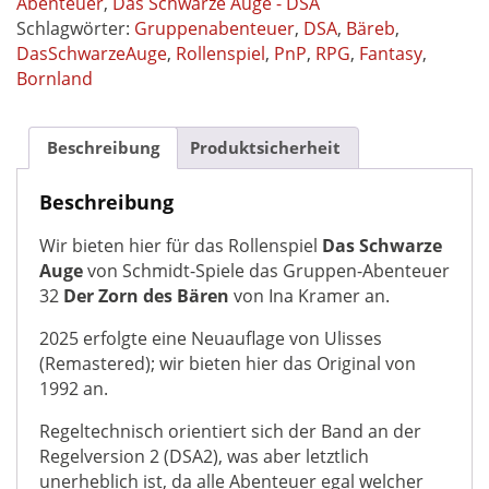
Abenteuer
,
Das Schwarze Auge - DSA
032
Schlagwörter:
Gruppenabenteuer
,
DSA
,
Bäreb
,
Gruppenabenteuer
DasSchwarzeAuge
,
Rollenspiel
,
PnP
,
RPG
,
Fantasy
,
Das
Bornland
Schwarze
Auge
Regelversion
Beschreibung
Produktsicherheit
DSA2
-
Beschreibung
Original
Wir bieten hier für das Rollenspiel
Das Schwarze
von
Auge
von Schmidt-Spiele das Gruppen-Abenteuer
Schmidt-
32
Der Zorn des Bären
von Ina Kramer an.
Spiele
von
2025 erfolgte eine Neuauflage von Ulisses
1992
(Remastered); wir bieten hier das Original von
Menge
1992 an.
Regeltechnisch orientiert sich der Band an der
Regelversion 2 (DSA2), was aber letztlich
unerheblich ist, da alle Abenteuer egal welcher