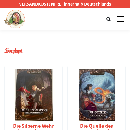
VERSANDKOSTENFREI innerhalb Deutschlands
Menü
HOME
SHOP
CTHULHU
Bornland
DAS SCHWARZE AUGE
D&D
PRIVATE EYE
SONSTIGE
0,00 €
Die Silberne Wehr
Die Quelle des