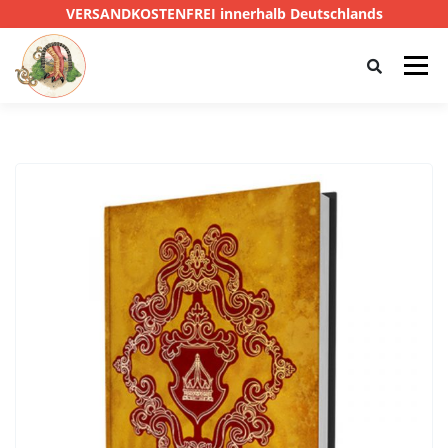
VERSANDKOSTENFREI innerhalb Deutschlands
Menü
HOME
SHOP
CTHULHU
DAS SCHWARZE AUGE
D&D
PRIVATE EYE
SONSTIGE
0,00 €