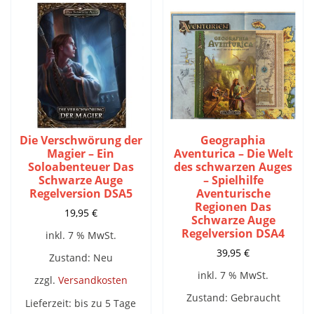
Die Verschwörung der
Geographia
Magier – Ein
Aventurica – Die Welt
Soloabenteuer Das
des schwarzen Auges
Schwarze Auge
– Spielhilfe
Regelversion DSA5
Aventurische
Regionen Das
19,95
€
Schwarze Auge
Regelversion DSA4
inkl. 7 % MwSt.
39,95
€
Zustand: Neu
inkl. 7 % MwSt.
zzgl.
Versandkosten
Zustand: Gebraucht
Lieferzeit:
bis zu 5 Tage