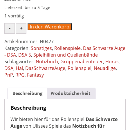
Lieferzeit:
bis zu 5 Tage
1 vorrätig
Notizbuch
In den Warenkorb
für
Neuadlige
Artikelnummer:
N0427
-
Kategorien:
Sonstiges
,
Rollenspiele
,
Das Schwarze Auge
Spielhilfe
- DSA
,
DSA 5
,
Spielhilfen und Quellenbände
Das
Schlagwörter:
Notizbuch
,
Gruppenabenteuer
,
Horas
,
Schwarze
DSA
,
Hal
,
DasSchwarzeAuge
,
Rollenspiel
,
Neuadlige
,
Auge
PnP
,
RPG
,
Fantasy
DSA5
Menge
Beschreibung
Produktsicherheit
Beschreibung
Wir bieten hier für das Rollenspiel
Das Schwarze
Auge
von Ulisses Spiele das
Notizbuch für