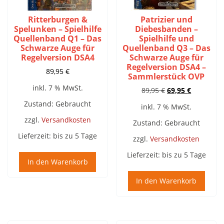
Ritterburgen &
Patrizier und
Spelunken – Spielhilfe
Diebesbanden –
Quellenband Q1 – Das
Spielhilfe und
Schwarze Auge für
Quellenband Q3 – Das
Regelversion DSA4
Schwarze Auge für
Regelversion DSA4 –
89,95
€
Sammlerstück OVP
inkl. 7 % MwSt.
Ursprünglicher
Aktueller
89,95
€
69,95
€
Preis
Preis
Zustand: Gebraucht
inkl. 7 % MwSt.
war:
ist:
zzgl.
Versandkosten
89,95 €
69,95 €.
Zustand: Gebraucht
Lieferzeit:
bis zu 5 Tage
zzgl.
Versandkosten
Lieferzeit:
bis zu 5 Tage
In den Warenkorb
In den Warenkorb