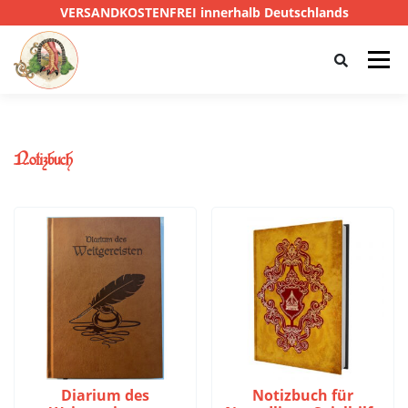
VERSANDKOSTENFREI innerhalb Deutschlands
Menü
HOME
SHOP
CTHULHU
Notizbuch
DAS SCHWARZE AUGE
D&D
PRIVATE EYE
SONSTIGE
0,00 €
Diarium des
Notizbuch für