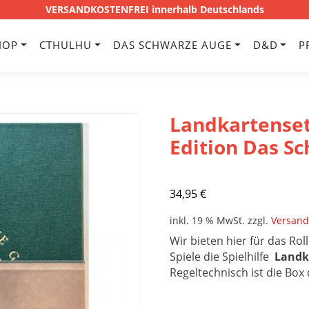
VERSANDKOSTENFREI innerhalb Deutschlands
HOP
CTHULHU
DAS SCHWARZE AUGE
D&D
P
Landkartenset
Edition Das S
34,95
€
inkl. 19 % MwSt.
zzgl.
Versand
Wir bieten hier für das Rol
Spiele die Spielhilfe
Landk
Regeltechnisch ist die Box