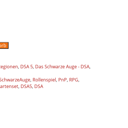
orb
Regionen
,
DSA 5
,
Das Schwarze Auge - DSA
,
SchwarzeAuge
,
Rollenspiel
,
PnP
,
RPG
,
artenset
,
DSA5
,
DSA