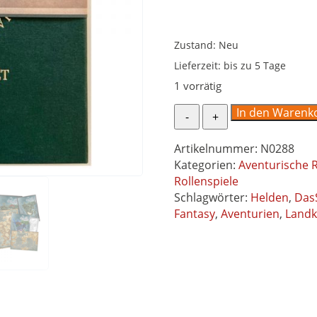
Zustand: Neu
Lieferzeit:
bis zu 5 Tage
1 vorrätig
Landkartenset
In den Warenk
Aventurien
Box
Artikelnummer:
N0288
-
Kategorien:
Aventurische 
KDG
Rollenspiele
Edition
Schlagwörter:
Helden
,
Das
Das
Fantasy
,
Aventurien
,
Landk
Schwarze
Auge
DSA5
Menge