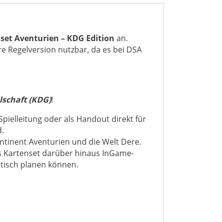
set Aventurien – KDG Edition
an.
re Regelversion nutzbar, da es bei DSA
lschaft (KDG)
!
pielleitung oder als Handout direkt für
d.
tinent Aventurien und die Welt Dere.
as Kartenset darüber hinaus InGame-
ltisch planen können.