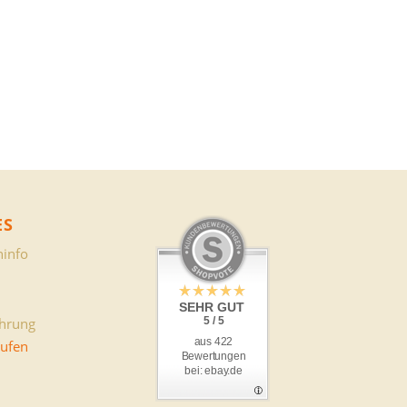
ES
info
SEHR GUT
ehrung
5 / 5
aus 422
rufen
Bewertungen
bei: ebay.de