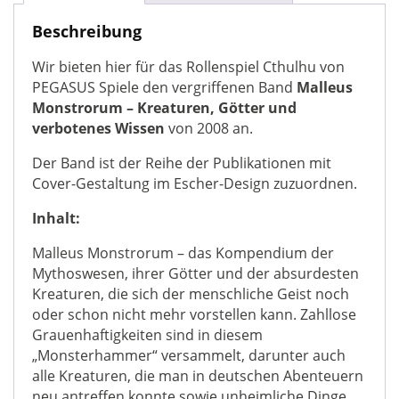
Quellenbuch
Cthulhu
Beschreibung
im
Wir bieten hier für das Rollenspiel Cthulhu von
Escher-
PEGASUS Spiele den vergriffenen Band
Malleus
Design
Monstrorum – Kreaturen, Götter und
Menge
verbotenes Wissen
von 2008 an.
Der Band ist der Reihe der Publikationen mit
Cover-Gestaltung im Escher-Design zuzuordnen.
Inhalt:
Malleus Monstrorum – das Kompendium der
Mythoswesen, ihrer Götter und der absurdesten
Kreaturen, die sich der menschliche Geist noch
oder schon nicht mehr vorstellen kann. Zahllose
Grauenhaftigkeiten sind in diesem
„Monsterhammer“ versammelt, darunter auch
alle Kreaturen, die man in deutschen Abenteuern
neu antreffen konnte sowie unheimliche Dinge,