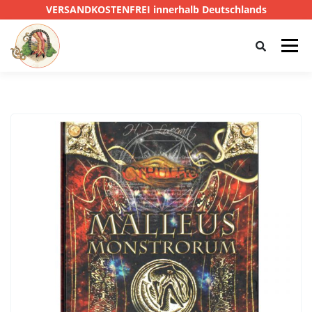
VERSANDKOSTENFREI innerhalb Deutschlands
Menü
HOME
SHOP
CTHULHU
DAS SCHWARZE AUGE
D&D
PRIVATE EYE
SONSTIGE
0,00 €