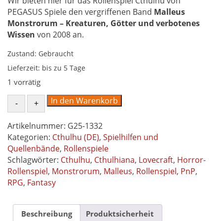
Wir bieten hier für das Rollenspiel Cthulhu von
PEGASUS Spiele den vergriffenen Band
Malleus
Monstrorum – Kreaturen, Götter und verbotenes
Wissen
von 2008 an.
Zustand: Gebraucht
Lieferzeit:
bis zu 5 Tage
1 vorrätig
Malleus
In den Warenkorb
Monstrorum
von
Artikelnummer:
G25-1332
2008
Kategorien:
Cthulhu (DE)
,
Spielhilfen und
-
Quellenbände
,
Rollenspiele
Kreaturen,
Schlagwörter:
Cthulhu
,
Cthulhiana
,
Lovecraft
,
Horror-
Götter
Rollenspiel
,
Monstrorum
,
Malleus
,
Rollenspiel
,
PnP
,
und
RPG
,
Fantasy
verbotenes
Wissen
-
Beschreibung
Produktsicherheit