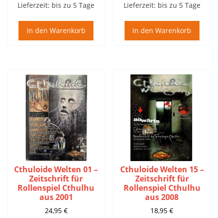
Lieferzeit:
bis zu 5 Tage
Lieferzeit:
bis zu 5 Tage
In den Warenkorb
In den Warenkorb
Cthuloide Welten 01 –
Cthuloide Welten 15 –
Zeitschrift für
Zeitschrift für
Rollenspiel Cthulhu
Rollenspiel Cthulhu
aus 2001
aus 2008
24,95
€
18,95
€