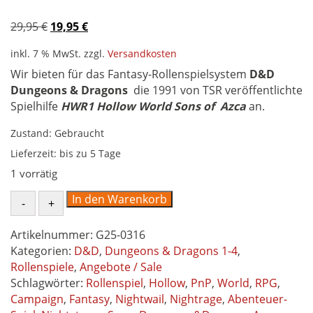
Ursprünglicher
Aktueller
29,95
€
19,95
€
Preis
Preis
inkl. 7 % MwSt.
zzgl.
Versandkosten
war:
ist:
Wir bieten für das Fantasy-Rollenspielsystem
29,95 €
19,95 €.
D&D
Dungeons & Dragons
die 1991 von TSR veröffentlichte
Spielhilfe
HWR1 Hollow World Sons of Azca
an.
Zustand: Gebraucht
Lieferzeit:
bis zu 5 Tage
1 vorrätig
Hollow
In den Warenkorb
World
-
Artikelnummer:
G25-0316
Sons
Kategorien:
D&D
,
Dungeons & Dragons 1-4
,
of
Rollenspiele
,
Angebote / Sale
Azca
Schlagwörter:
Rollenspiel
,
Hollow
,
PnP
,
World
,
RPG
,
HWR1
Campaign
,
Fantasy
,
Nightwail
,
Nightrage
,
Abenteuer-
Spielhilfe