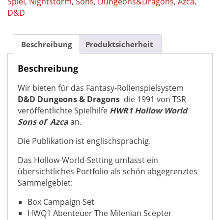
Spiel
,
Nightstorm
,
Sons
,
Dungeons&Dragons
,
Azca
,
und
D&D
Regionalbeschreibung
Dungeons
&
Beschreibung
Produktsicherheit
Dragons
D&D
Beschreibung
von
Wir bieten für das Fantasy-Rollenspielsystem
1991
D&D Dungeons & Dragons
die 1991 von TSR
Menge
veröffentlichte Spielhilfe
HWR1 Hollow World
Sons of Azca
an.
Die Publikation ist englischsprachig.
Das Hollow-World-Setting umfasst ein
übersichtliches Portfolio als schön abgegrenztes
Sammelgebiet:
Box Campaign Set
HWQ1 Abenteuer The Milenian Scepter