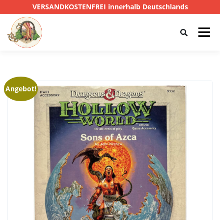
VERSANDKOSTENFREI innerhalb Deutschlands
Menü
HOME
SHOP
CTHULHU
Angebot!
DAS SCHWARZE AUGE
D&D
PRIVATE EYE
SONSTIGE
0,00 €