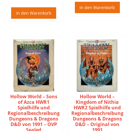
In den Warenkorb
In den Warenkorb
Hollow World – Sons
Hollow World –
of Azca HWR1
Kingdom of Nithia
Spielhilfe und
HWR2 Spielhilfe und
Regionalbeschreibung
Regionalbeschreibung
Dungeons & Dragons
Dungeons & Dragons
D&D von 1991 – OVP
D&D – Original von
Sealed
1991