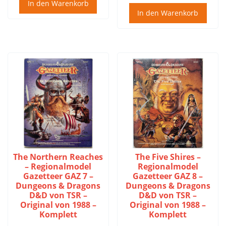
In den Warenkorb
In den Warenkorb
The Northern Reaches
The Five Shires –
– Regionalmodel
Regionalmodel
Gazetteer GAZ 7 –
Gazetteer GAZ 8 –
Dungeons & Dragons
Dungeons & Dragons
D&D von TSR –
D&D von TSR –
Original von 1988 –
Original von 1988 –
Komplett
Komplett