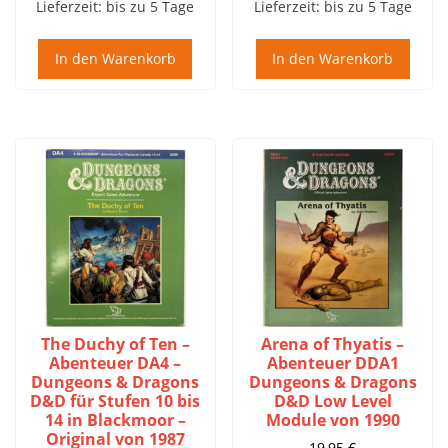
Lieferzeit:
bis zu 5 Tage
Lieferzeit:
bis zu 5 Tage
In den Warenkorb
In den Warenkorb
The Duchy of Ten –
Arena of Thyatis –
Abenteuer DA4 –
Abenteuer DDA1
Dungeons & Dragons
Dungeons & Dragons
D&D für Stufen 10 bis
D&D Low Level
14 in Blackmoor –
Module von 1990
Original von 1987
19,95
€