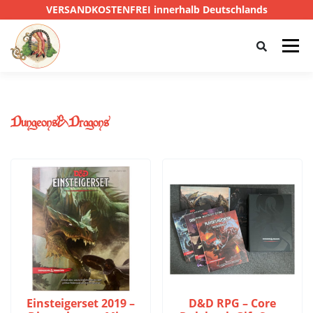
VERSANDKOSTENFREI innerhalb Deutschlands
Menü
HOME
SHOP
CTHULHU
Dungeons&Dragons
DAS SCHWARZE AUGE
D&D
PRIVATE EYE
SONSTIGE
0,00 €
Einsteigerset 2019 –
D&D RPG – Core