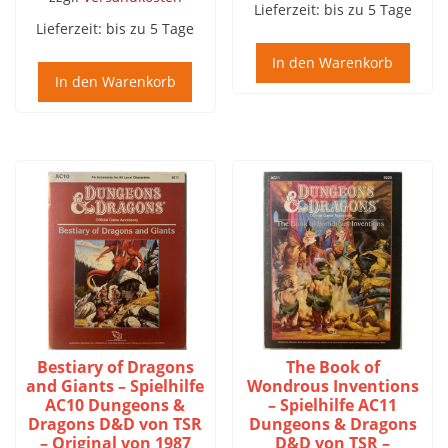
Lieferzeit:
bis zu 5 Tage
Lieferzeit:
bis zu 5 Tage
In den Warenkorb
In den Warenkorb
Bestiary of Dragons
The Book of
and Giants – Spielhilfe
Wondrous Inventions
AC10 Dungeons &
– Spielhilfe AC11
Dragons D&D von TSR
Dungeons & Dragons
– Original von 1987
D&D von TSR –