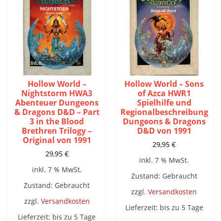
Hollow World –
Hollow World – Sons
Nightstorm HWA3
of Azca HWR1
Abenteuer Dungeons
Spielhilfe und
& Dragons D&D – Part
Regionalbeschreibung
3 in the Blood
Dungeons & Dragons
Brethren Trilogy –
D&D von 1991
Original von 1991
29,95
€
29,95
€
inkl. 7 % MwSt.
inkl. 7 % MwSt.
Zustand: Gebraucht
Zustand: Gebraucht
zzgl.
Versandkosten
zzgl.
Versandkosten
Lieferzeit:
bis zu 5 Tage
Lieferzeit:
bis zu 5 Tage