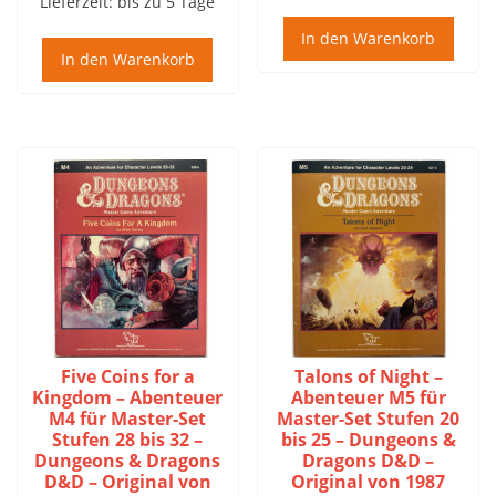
Lieferzeit:
bis zu 5 Tage
In den Warenkorb
In den Warenkorb
Five Coins for a
Talons of Night –
Kingdom – Abenteuer
Abenteuer M5 für
M4 für Master-Set
Master-Set Stufen 20
Stufen 28 bis 32 –
bis 25 – Dungeons &
Dungeons & Dragons
Dragons D&D –
D&D – Original von
Original von 1987