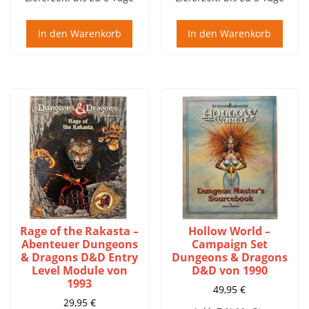
In den Warenkorb
In den Warenkorb
Rage of the Rakasta –
Hollow World –
Abenteuer Dungeons
Campaign Set
& Dragons D&D Entry
Dungeons & Dragons
Level Module von
D&D von 1990
1993
49,95
€
29,95
€