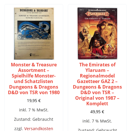
Monster & Treasure
The Emirates of
Assortment –
Ylaruam –
Spielhilfe Monster-
Regionalmodel
und Schatzlisten
Gazetteer GAZ 2 –
Dungeons & Dragons
Dungeons & Dragons
D&D von TSR von 1980
D&D von TSR –
Original von 1987 –
19,95
€
Komplett
inkl. 7 % MwSt.
49,95
€
Zustand: Gebraucht
inkl. 7 % MwSt.
zzgl.
Versandkosten
Zustand: Gebraucht