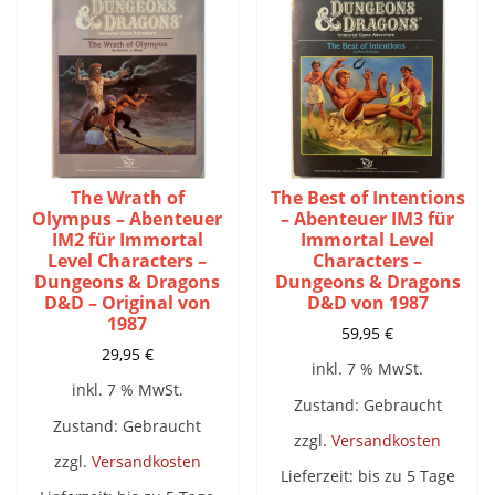
The Wrath of
The Best of Intentions
Olympus – Abenteuer
– Abenteuer IM3 für
IM2 für Immortal
Immortal Level
Level Characters –
Characters –
Dungeons & Dragons
Dungeons & Dragons
D&D – Original von
D&D von 1987
1987
59,95
€
29,95
€
inkl. 7 % MwSt.
inkl. 7 % MwSt.
Zustand: Gebraucht
Zustand: Gebraucht
zzgl.
Versandkosten
zzgl.
Versandkosten
Lieferzeit:
bis zu 5 Tage