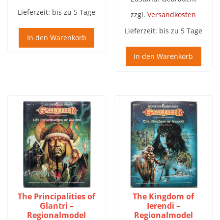
Lieferzeit:
bis zu 5 Tage
zzgl.
Versandkosten
Lieferzeit:
bis zu 5 Tage
In den Warenkorb
In den Warenkorb
The Principalities of
The Kingdom of
Glantri –
Ierendi –
Regionalmodel
Regionalmodel