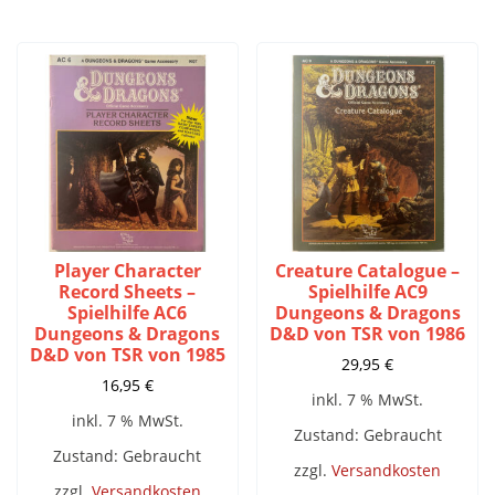
Player Character
Creature Catalogue –
Record Sheets –
Spielhilfe AC9
Spielhilfe AC6
Dungeons & Dragons
Dungeons & Dragons
D&D von TSR von 1986
D&D von TSR von 1985
29,95
€
16,95
€
inkl. 7 % MwSt.
inkl. 7 % MwSt.
Zustand: Gebraucht
Zustand: Gebraucht
zzgl.
Versandkosten
zzgl.
Versandkosten