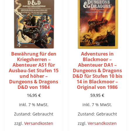
Bewährung für den
Adventures in
Kriegsherren –
Blackmoor –
Abenteuer AS1 für
Abenteuer DA1 –
Ausbau-Set Stufen 15
Dungeons & Dragons
und höher –
D&D für Stufen 10 bis
Dungeons & Dragons
14 in Blackmoor –
D&D von 1984
Original von 1986
16,95
€
59,95
€
inkl. 7 % MwSt.
inkl. 7 % MwSt.
Zustand: Gebraucht
Zustand: Gebraucht
zzgl.
Versandkosten
zzgl.
Versandkosten