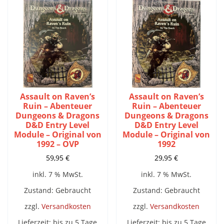
Assault on Raven’s
Assault on Raven’s
Ruin – Abenteuer
Ruin – Abenteuer
Dungeons & Dragons
Dungeons & Dragons
D&D Entry Level
D&D Entry Level
Module – Original von
Module – Original von
1992 – OVP
1992
59,95
€
29,95
€
inkl. 7 % MwSt.
inkl. 7 % MwSt.
Zustand: Gebraucht
Zustand: Gebraucht
zzgl.
Versandkosten
zzgl.
Versandkosten
Lieferzeit:
bis zu 5 Tage
Lieferzeit:
bis zu 5 Tage