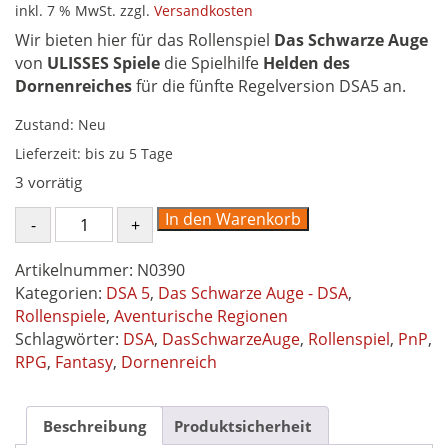
inkl. 7 % MwSt.
zzgl.
Versandkosten
Wir bieten hier für das Rollenspiel
Das Schwarze Auge
von
ULISSES Spiele
die Spielhilfe
Helden des
Dornenreiches
für die fünfte Regelversion DSA5 an.
Zustand: Neu
Lieferzeit:
bis zu 5 Tage
3 vorrätig
Helden
In den Warenkorb
des
Dornenreiches
Artikelnummer:
N0390
-
Kategorien:
DSA 5
,
Das Schwarze Auge - DSA
,
Spielhilfe
Rollenspiele
,
Aventurische Regionen
Das
Schlagwörter:
DSA
,
DasSchwarzeAuge
,
Rollenspiel
,
PnP
,
Schwarze
RPG
,
Fantasy
,
Dornenreich
Auge
DSA5
Menge
Beschreibung
Produktsicherheit