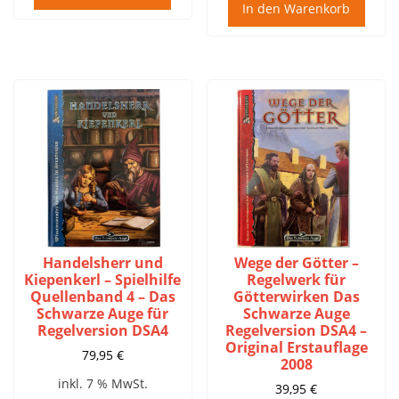
In den Warenkorb
Handelsherr und
Wege der Götter –
Kiepenkerl – Spielhilfe
Regelwerk für
Quellenband 4 – Das
Götterwirken Das
Schwarze Auge für
Schwarze Auge
Regelversion DSA4
Regelversion DSA4 –
Original Erstauflage
79,95
€
2008
inkl. 7 % MwSt.
39,95
€