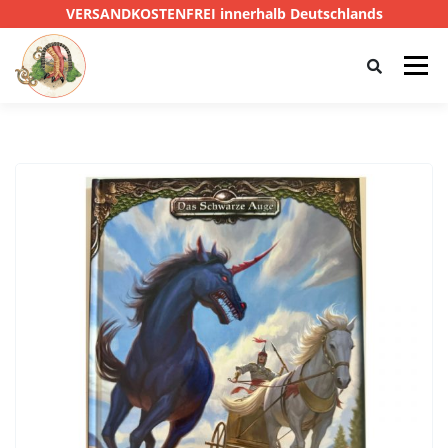
VERSANDKOSTENFREI innerhalb Deutschlands
Menü
HOME
SHOP
CTHULHU
DAS SCHWARZE AUGE
D&D
PRIVATE EYE
SONSTIGE
0,00 €