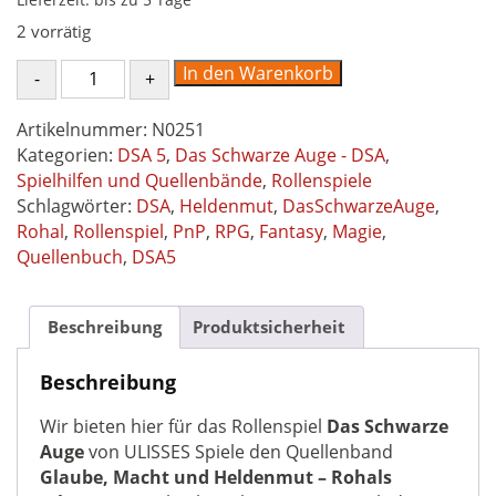
2 vorrätig
Glaube,
In den Warenkorb
Macht
&
Artikelnummer:
N0251
Heldenmut
Kategorien:
DSA 5
,
Das Schwarze Auge - DSA
,
-
Spielhilfen und Quellenbände
,
Rollenspiele
Rohals
Schlagwörter:
DSA
,
Heldenmut
,
DasSchwarzeAuge
,
Erben
Rohal
,
Rollenspiel
,
PnP
,
RPG
,
Fantasy
,
Magie
,
-
Quellenbuch
,
DSA5
Quellenbuch
-
Das
Beschreibung
Produktsicherheit
Schwarze
Auge
Beschreibung
DSA5
Wir bieten hier für das Rollenspiel
Das Schwarze
Menge
Auge
von ULISSES Spiele den Quellenband
Glaube, Macht und Heldenmut – Rohals