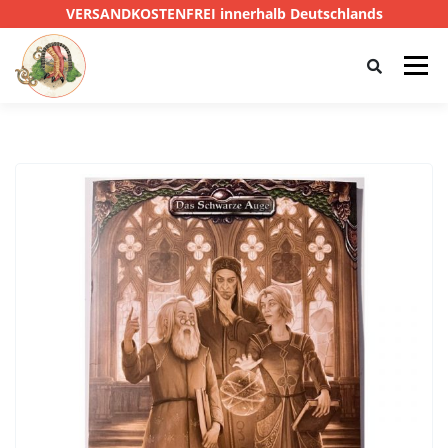
VERSANDKOSTENFREI innerhalb Deutschlands
Menü
HOME
SHOP
CTHULHU
DAS SCHWARZE AUGE
D&D
PRIVATE EYE
SONSTIGE
0,00 €