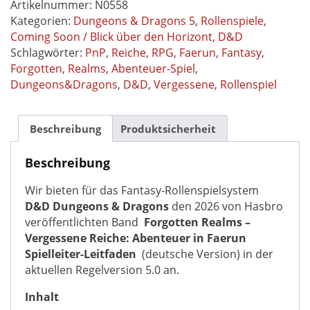
-
Artikelnummer:
N0558
Vergessene
Kategorien:
Dungeons & Dragons 5
,
Rollenspiele
,
Reiche:
Coming Soon / Blick über den Horizont
,
D&D
Abenteuer
Schlagwörter:
PnP
,
Reiche
,
RPG
,
Faerun
,
Fantasy
,
in
Forgotten
,
Realms
,
Abenteuer-Spiel
,
Faerun
Dungeons&Dragons
,
D&D
,
Vergessene
,
Rollenspiel
Spielleiter-
Leitfaden
Dungeons
Beschreibung
Produktsicherheit
&
Dragons
Beschreibung
D&D
Wir bieten für das Fantasy-Rollenspielsystem
Regelversion
D&D Dungeons & Dragons
den 2026 von Hasbro
5.0
veröffentlichten Band
Forgotten Realms –
-
Vergessene Reiche: Abenteuer in Faerun
deutsche
Spielleiter-Leitfaden
(deutsche Version) in der
Version
aktuellen Regelversion 5.0 an.
-
vorbestellbar
Inhalt
Menge