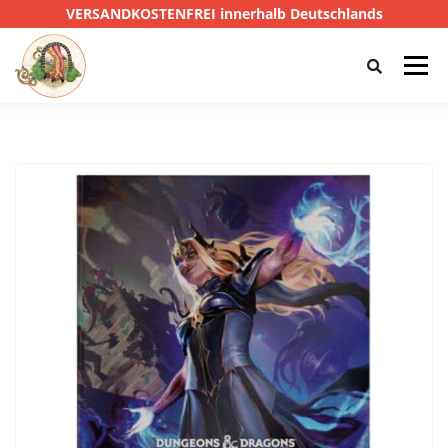
VERSANDKOSTENFREI innerhalb Deutschlands
Menü
HOME
SHOP
CTHULHU
DAS SCHWARZE AUGE
D&D
PRIVATE EYE
SONSTIGE
0,00 €