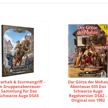
terhalt & Sturmangriff –
Der Götze der Moha
in Gruppenabenteuer-
Abenteuer 035 Das
Sammlung für Das
Schwarze Auge
Schwarze Auge DSA5
Regelversion DSA2 –
Original von 1992