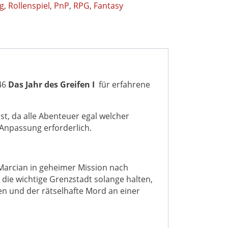
eg
,
Rollenspiel
,
PnP
,
RPG
,
Fantasy
46
Das Jahr des Greifen I
für erfahrene
ist, da alle Abenteuer egal welcher
 Anpassung erforderlich.
 Marcian in geheimer Mission nach
 die wichtige Grenzstadt solange halten,
ren und der rätselhafte Mord an einer