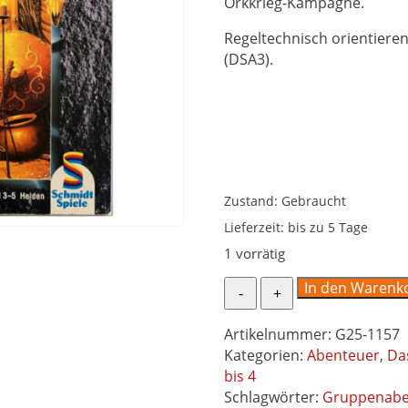
Orkkrieg-Kampagne.
Regeltechnisch orientieren
(DSA3).
Zustand: Gebraucht
Lieferzeit:
bis zu 5 Tage
1 vorrätig
Das
In den Warenk
Jahr
des
Artikelnummer:
G25-1157
Greifen
Kategorien:
Abenteuer
,
Da
I
bis 4
-
Schlagwörter:
Gruppenabe