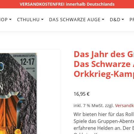
VERSANDKOSTENFREI innerhalb Deutschlands
HOP
CTHULHU
DAS SCHWARZE AUGE
D&D
P
Das Jahr des G
Das Schwarze 
Orkkrieg-Kamp
16,95
€
inkl. 7 % MwSt.
zzgl.
Versandk
Wir bieten hier für das Rol
Spiele das Gruppen-Abent
erfahrene Helden an. Der B