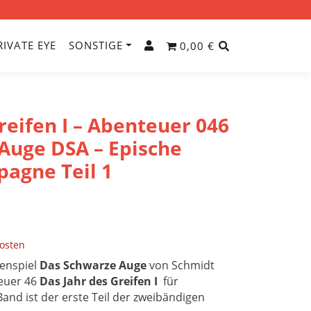
RIVATE EYE
SONSTIGE
0,00 €
reifen I – Abenteuer 046
Auge DSA – Epische
agne Teil 1
osten
lenspiel
Das Schwarze Auge
von Schmidt
euer 46
Das Jahr des Greifen I
für
and ist der erste Teil der zweibändigen