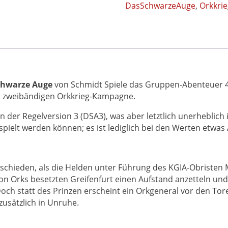
Abenteuer
DasSchwarzeAuge
,
Orkkri
046
Das
Schwarze
Auge
DSA
-
Epische
chwarze Auge
von Schmidt Spiele das Gruppen-Abenteuer 
Orkkrieg-
der zweibändigen Orkkrieg-Kampagne.
Kampagne
n der Regelversion 3 (DSA3), was aber letztlich unerheblich 
Teil
spielt werden können; es ist lediglich bei den Werten etwas
1
Menge
ntschieden, als die Helden unter Führung des KGIA-Obristen
on Orks besetzten Greifenfurt einen Aufstand anzetteln und
. Doch statt des Prinzen erscheint ein Orkgeneral vor den To
zusätzlich in Unruhe.