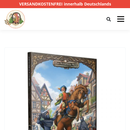
VERSANDKOSTENFREI innerhalb Deutschlands
Menü
HOME
SHOP
CTHULHU
DAS SCHWARZE AUGE
D&D
PRIVATE EYE
SONSTIGE
0,00 €