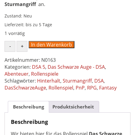
Sturmangriff
an.
Zustand: Neu
Lieferzeit:
bis zu 5 Tage
1 vorrätig
Hinterhalt
In den Warenkorb
&
Sturmangriff
Artikelnummer:
N0163
-
Kategorien:
DSA 5
,
Das Schwarze Auge - DSA
,
Ein
Abenteuer
,
Rollenspiele
Gruppenabenteuer-
Schlagwörter:
Hinterhalt
,
Sturmangriff
,
DSA
,
Sammlung
DasSchwarzeAuge
,
Rollenspiel
,
PnP
,
RPG
,
Fantasy
für
Das
Schwarze
Beschreibung
Produktsicherheit
Auge
DSA5
Beschreibung
Menge
Wir bieten hier für das Rollenspiel
Das Schwarze