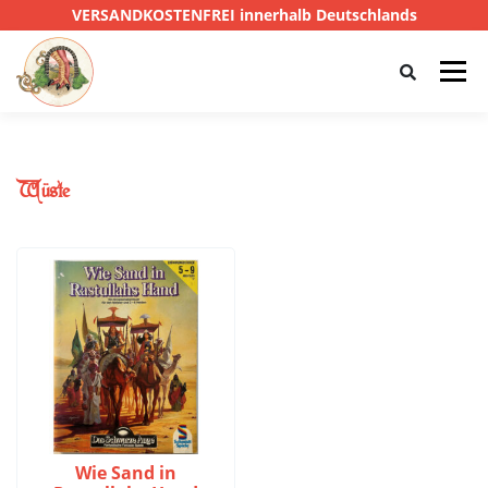
VERSANDKOSTENFREI innerhalb Deutschlands
Menü
HOME
SHOP
CTHULHU
Wüste
DAS SCHWARZE AUGE
D&D
PRIVATE EYE
SONSTIGE
0,00 €
Wie Sand in