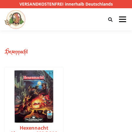
VERSANDKOSTENFREI innerhalb Deutschlands
Menü
HOME
SHOP
CTHULHU
Hexennacht
DAS SCHWARZE AUGE
D&D
PRIVATE EYE
SONSTIGE
0,00 €
Hexennacht