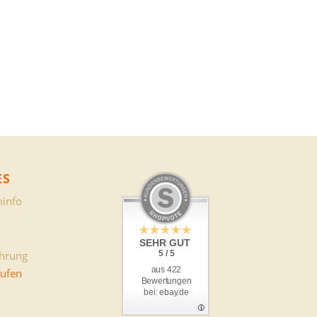
ES
info
SEHR GUT
ehrung
5 / 5
aus 422
rufen
Bewertungen
bei: ebay.de