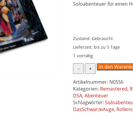
Soloabenteuer für einen He
Zustand: Gebraucht
Lieferzeit:
bis zu 5 Tage
1 vorrätig
Stunden
In den Warenk
der
Entscheidung
Artikelnummer:
N0556
Abenteuer
Kategorien:
Remastered
,
R
050
DSA
,
Abenteuer
DSA3
Schlagwörter:
Soloabente
Soloabenteuer
DasSchwarzeAuge
,
Rollens
für
Held
der