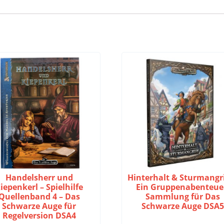
Handelsherr und
Hinterhalt & Sturmangri
iepenkerl – Spielhilfe
Ein Gruppenabenteue
Quellenband 4 – Das
Sammlung für Das
Schwarze Auge für
Schwarze Auge DSA5
Regelversion DSA4