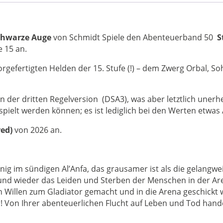
15.
Stufe
-
Das
chwarze Auge
von Schmidt Spiele den Abenteuerband 50
S
Schwarze
 15 an.
Auge
vorgefertigten Helden der 15. Stufe (!) – dem Zwerg Orbal, S
-
remastered
Menge
n der dritten Regelversion (DSA3), was aber letztlich unerhe
spielt werden können; es ist lediglich bei den Werten etwas
ed)
von 2026 an.
ig im sündigen Al’Anfa, das grausamer ist als die gelangweilt
 und wieder das Leiden und Sterben der Menschen in der Ar
ren Willen zum Gladiator gemacht und in die Arena geschickt 
r! Von Ihrer abenteuerlichen Flucht auf Leben und Tod hand