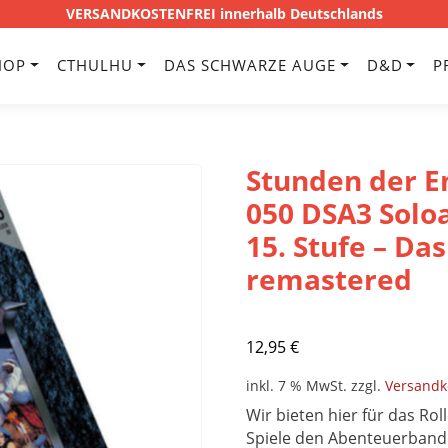
VERSANDKOSTENFREI innerhalb Deutschlands
HOP
CTHULHU
DAS SCHWARZE AUGE
D&D
P
Stunden der E
050 DSA3 Solo
15. Stufe – Da
remastered
12,95
€
inkl. 7 % MwSt.
zzgl.
Versandk
Wir bieten hier für das Rol
Spiele den Abenteuerban