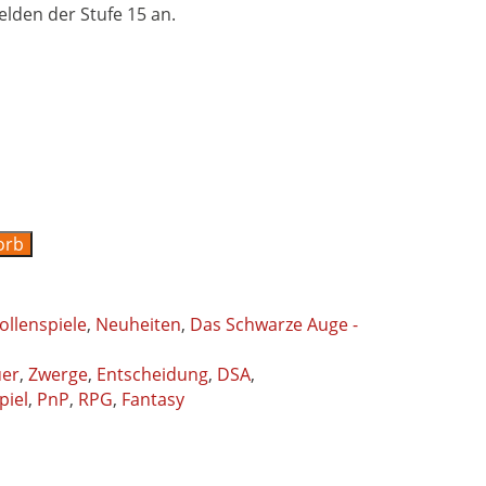
lden der Stufe 15 an.
orb
ollenspiele
,
Neuheiten
,
Das Schwarze Auge -
uer
,
Zwerge
,
Entscheidung
,
DSA
,
piel
,
PnP
,
RPG
,
Fantasy