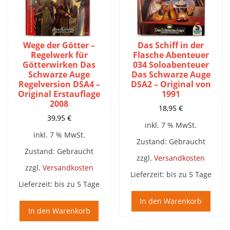
Wege der Götter –
Das Schiff in der
Regelwerk für
Flasche Abenteuer
Götterwirken Das
034 Soloabenteuer
Schwarze Auge
Das Schwarze Auge
Regelversion DSA4 –
DSA2 – Original von
Original Erstauflage
1991
2008
18,95
€
39,95
€
inkl. 7 % MwSt.
inkl. 7 % MwSt.
Zustand: Gebraucht
Zustand: Gebraucht
zzgl.
Versandkosten
zzgl.
Versandkosten
Lieferzeit:
bis zu 5 Tage
Lieferzeit:
bis zu 5 Tage
In den Warenkorb
In den Warenkorb