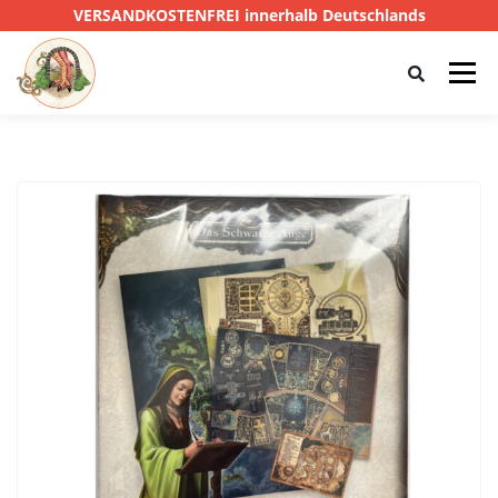
VERSANDKOSTENFREI innerhalb Deutschlands
Menü
HOME
SHOP
CTHULHU
DAS SCHWARZE AUGE
D&D
PRIVATE EYE
SONSTIGE
0,00 €