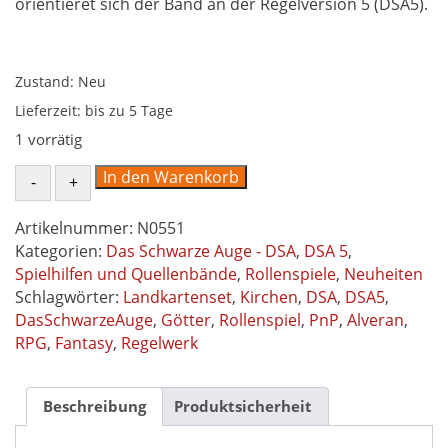
orientieret sich der Band an der Regelversion 5 (DSA5).
Zustand: Neu
Lieferzeit:
bis zu 5 Tage
1 vorrätig
Landkartenset
In den Warenkorb
Die
Kirchen
Artikelnummer:
N0551
Alverans
Kategorien:
Das Schwarze Auge - DSA
,
DSA 5
,
-
Spielhilfen und Quellenbände
,
Rollenspiele
,
Neuheiten
Spielhilfe
Schlagwörter:
Landkartenset
,
Kirchen
,
DSA
,
DSA5
,
Das
DasSchwarzeAuge
,
Götter
,
Rollenspiel
,
PnP
,
Alveran
,
Schwarze
RPG
,
Fantasy
,
Regelwerk
Auge
DSA5
Menge
Beschreibung
Produktsicherheit