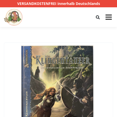
VERSANDKOSTENFREI innerhalb Deutschlands
Menü
HOME
SHOP
CTHULHU
DAS SCHWARZE AUGE
D&D
PRIVATE EYE
SONSTIGE
0,00 €