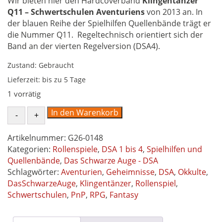
Wir bieten hier den Hardcoverband
Klingentänzer
Q11 – Schwertschulen Aventuriens
von 2013 an. In
der blauen Reihe der Spielhilfen Quellenbände trägt er
die Nummer Q11. Regeltechnisch orientiert sich der
Band an der vierten Regelversion (DSA4).
Zustand: Gebraucht
Lieferzeit:
bis zu 5 Tage
1 vorrätig
Klingentänzer
In den Warenkorb
Schwertschulen
Aventuriens
Artikelnummer:
G26-0148
-
Kategorien:
Rollenspiele
,
DSA 1 bis 4
,
Spielhilfen und
Spielhilfe
Quellenbände
,
Das Schwarze Auge - DSA
Quellenband
Schlagwörter:
Aventurien
,
Geheimnisse
,
DSA
,
Okkulte
,
11
DasSchwarzeAuge
,
Klingentänzer
,
Rollenspiel
,
–
Schwertschulen
,
PnP
,
RPG
,
Fantasy
Das
Schwarze