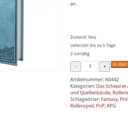
an.
Zustand: Neu
Lieferzeit:
bis zu 5 Tage
2 vorrätig
Jagd
In den
nach
dem
Artikelnummer:
N0442
Primoptolithen
Kategorien:
Das Schwarze 
(Ingame-
und Quellenbände
,
Rollens
Rätsel-
Schlagwörter:
Fantasy
,
Pri
Abenteuerbuch)
Rollenspiel
,
PnP
,
RPG
-
Spielhilfe
und