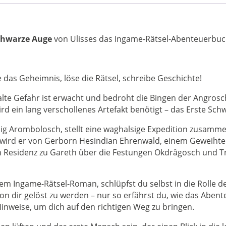
Abenteuer
Das
Schwarze
Auge
chwarze Auge
von Ulisses das Ingame-Rätsel-Abenteuerb
Regelversion
DSA5
Menge
 das Geheimnis, löse die Rätsel, schreibe Geschichte!
e alte Gefahr ist erwacht und bedroht die Bingen der Angro
rd ein lang verschollenes Artefakt benötigt – das Erste Sch
g Arombolosch, stellt eine waghalsige Expedition zusamm
t wird er von Gerborn Hesindian Ehrenwald, einem Geweihten
en Residenz zu Gareth über die Festungen Okdrâgosch und 
nem Ingame-Rätsel-Roman, schlüpfst du selbst in die Rolle 
 von dir gelöst zu werden – nur so erfährst du, wie das Abent
Hinweise, um dich auf den richtigen Weg zu bringen.