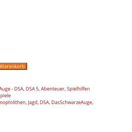
 Warenkorb
Auge - DSA
,
DSA 5
,
Abenteuer
,
Spielhilfen
piele
moptolithen
,
Jagd
,
DSA
,
DasSchwarzeAuge
,