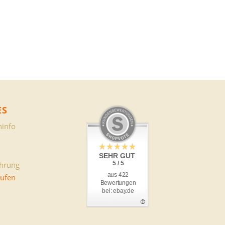
ES
info
SEHR GUT
ehrung
5 / 5
aus 422
rufen
Bewertungen
bei: ebay.de