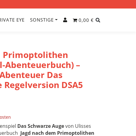
RIVATE EYE
SONSTIGE
0,00 €
 Primoptolithen
l-Abenteuerbuch) –
d Abenteuer Das
 Regelversion DSA5
osten
lenspiel
Das Schwarze Auge
von Ulisses
euerbuch
Jagd nach dem Primoptolithen