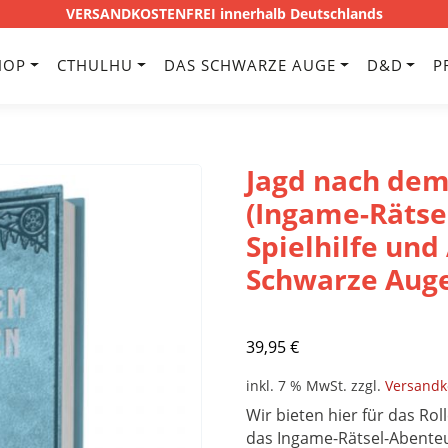
VERSANDKOSTENFREI innerhalb Deutschlands
HOP
CTHULHU
DAS SCHWARZE AUGE
D&D
P
Jagd nach dem
(Ingame-Rätse
Spielhilfe un
Schwarze Auge
39,95
€
inkl. 7 % MwSt.
zzgl.
Versandk
Wir bieten hier für das Rol
das Ingame-Rätsel-Abent