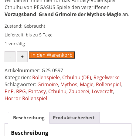
Wir bieten Ihnen hier für das Fantasy-Rollenspiel
Cthulhu von PEGASUS Spiele den vergriffenen
Vorzugsband
Grand Grimoire der Mythos-Magie
an.
Zustand: Gebraucht
Lieferzeit:
bis zu 5 Tage
1 vorrätig
Grand
In den Warenkorb
Grimoire
der
Artikelnummer:
G25-0597
Mythos-
Kategorien:
Rollenspiele
,
Cthulhu (DE)
,
Regelwerke
Magie
Schlagwörter:
Grimoire
,
Mythos
,
Magie
,
Rollenspiel
,
-
PnP
,
RPG
,
Fantasy
,
Cthulhu
,
Zauberei
,
Lovecraft
,
Erstausgabe
Horror-Rollenspiel
Vorzugsausgabe
-
Regelwerk
Beschreibung
Produktsicherheit
Cthulhu
neueste
Beschreibung