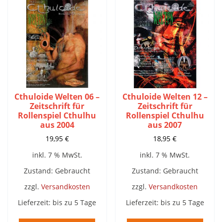
Cthuloide Welten 06 –
Cthuloide Welten 12 –
Zeitschrift für
Zeitschrift für
Rollenspiel Cthulhu
Rollenspiel Cthulhu
aus 2004
aus 2007
19,95
€
18,95
€
inkl. 7 % MwSt.
inkl. 7 % MwSt.
Zustand: Gebraucht
Zustand: Gebraucht
zzgl.
Versandkosten
zzgl.
Versandkosten
Lieferzeit:
bis zu 5 Tage
Lieferzeit:
bis zu 5 Tage