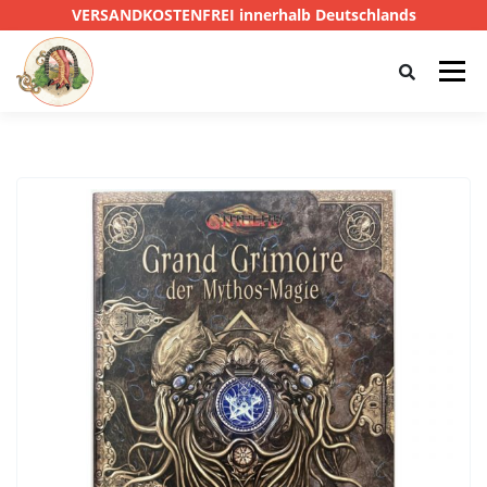
VERSANDKOSTENFREI innerhalb Deutschlands
Menü
HOME
SHOP
CTHULHU
DAS SCHWARZE AUGE
D&D
PRIVATE EYE
SONSTIGE
0,00 €