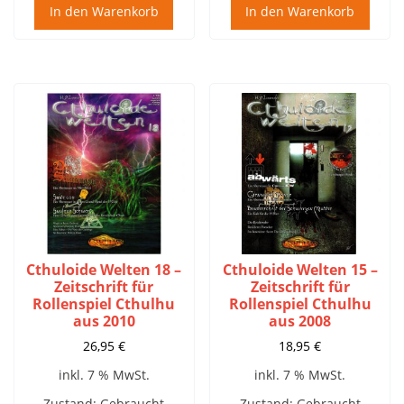
In den Warenkorb
In den Warenkorb
Cthuloide Welten 18 –
Cthuloide Welten 15 –
Zeitschrift für
Zeitschrift für
Rollenspiel Cthulhu
Rollenspiel Cthulhu
aus 2010
aus 2008
26,95
€
18,95
€
inkl. 7 % MwSt.
inkl. 7 % MwSt.
Zustand: Gebraucht
Zustand: Gebraucht