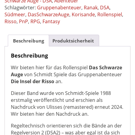
Schwarze Auge - DSA
,
Abenteuer
015
Schlagwörter:
Gruppenabenteuer
,
Ranak
,
DSA
,
Das
Südmeer
,
DasSchwarzeAuge
,
Korisande
,
Rollenspiel
,
Schwarze
Risso
,
PnP
,
RPG
,
Fantasy
Auge
DSA2
Gruppenabenteuer
Beschreibung
Produktsicherheit
Südmeer-
Tetralogie
Beschreibung
Teil
Wir bieten hier für das Rollenspiel
Das Schwarze
III
Auge
von Schmidt Spiele das Gruppenabenteuer
remastered
Die Insel der Risso
an.
Menge
Dieser Band wurde von Schmidt-Spiele 1988
erstmalig veröffentlicht und erschien als
Nachdruck von Ulisses (remastered) erneut 2024.
Wir bieten hier den Nachdruck an.
Regeltechnisch orientieren sich die Bände an der
Regelversion 2 (DSA2) – was aber egal ist da sich