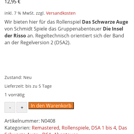
12,95
€
inkl. 7 % MwSt.
zzgl.
Versandkosten
Wir bieten hier für das Rollenspiel
Das Schwarze Auge
von Schmidt Spiele das Gruppenabenteuer
Die Insel
der Risso
an. Regeltechnisch orientiert sich der Band
an der Regelversion 2 (DSA2).
Zustand: Neu
Lieferzeit:
bis zu 5 Tage
1 vorrätig
Die
In den Warenkorb
Insel
der
Artikelnummer:
N0408
Risso
Kategorien:
Remastered
,
Rollenspiele
,
DSA 1 bis 4
,
Das
Abenteuer