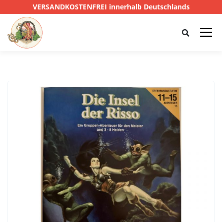
VERSANDKOSTENFREI innerhalb Deutschlands
Menü
HOME
SHOP
CTHULHU
DAS SCHWARZE AUGE
D&D
PRIVATE EYE
SONSTIGE
0,00 €