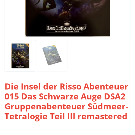
Die Insel der Risso Abenteuer
015 Das Schwarze Auge DSA2
Gruppenabenteuer Südmeer-
Tetralogie Teil III remastered