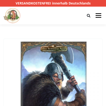
VERSANDKOSTENFREI innerhalb Deutschlands
Menü
HOME
SHOP
CTHULHU
DAS SCHWARZE AUGE
D&D
PRIVATE EYE
SONSTIGE
0,00 €