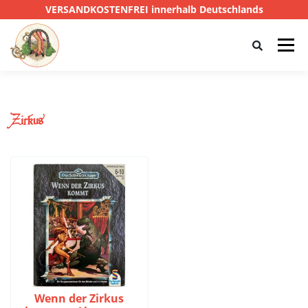
VERSANDKOSTENFREI innerhalb Deutschlands
Menü
HOME
SHOP
CTHULHU
Zirkus
DAS SCHWARZE AUGE
D&D
PRIVATE EYE
SONSTIGE
0,00 €
Wenn der Zirkus