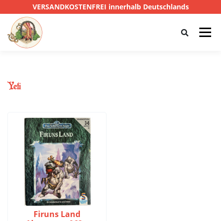
VERSANDKOSTENFREI innerhalb Deutschlands
Menü
HOME
SHOP
CTHULHU
Yeti
DAS SCHWARZE AUGE
D&D
PRIVATE EYE
SONSTIGE
0,00 €
Firuns Land