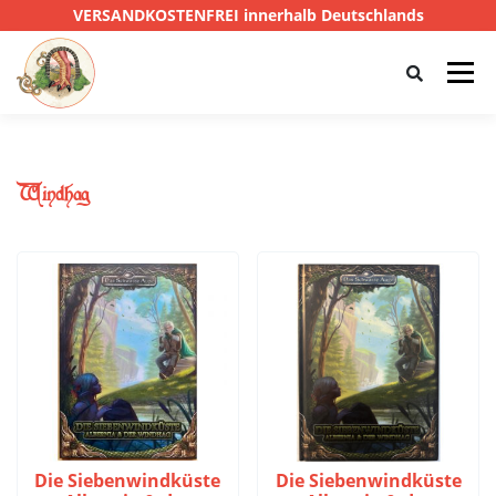
VERSANDKOSTENFREI innerhalb Deutschlands
Menü
HOME
SHOP
CTHULHU
Windhag
DAS SCHWARZE AUGE
D&D
PRIVATE EYE
SONSTIGE
0,00 €
Die Siebenwindküste
Die Siebenwindküste