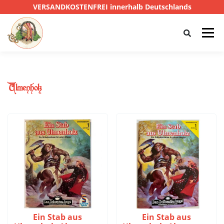
VERSANDKOSTENFREI innerhalb Deutschlands
Menü
HOME
SHOP
CTHULHU
Ulmenholz
DAS SCHWARZE AUGE
D&D
PRIVATE EYE
SONSTIGE
0,00 €
Ein Stab aus
Ein Stab aus