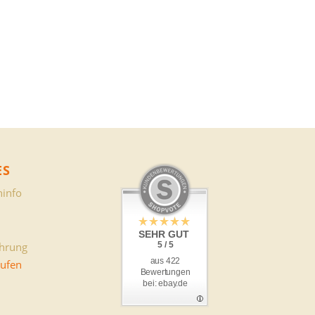
ES
info
SEHR GUT
ehrung
5 / 5
aus 422
rufen
Bewertungen
bei: ebay.de