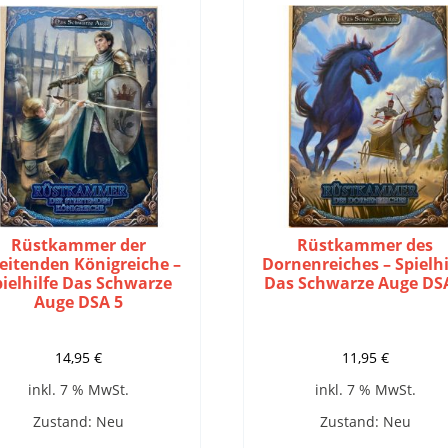
Rüstkammer der
Rüstkammer des
reitenden Königreiche –
Dornenreiches – Spielhi
pielhilfe Das Schwarze
Das Schwarze Auge DS
Auge DSA 5
14,95
€
11,95
€
inkl. 7 % MwSt.
inkl. 7 % MwSt.
Zustand: Neu
Zustand: Neu