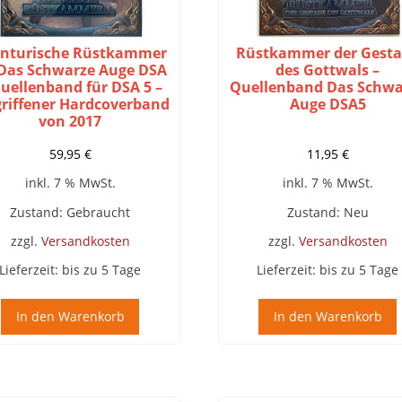
nturische Rüstkammer
Rüstkammer der Gest
– Das Schwarze Auge DSA
des Gottwals –
Quellenband für DSA 5 –
Quellenband Das Schwa
griffener Hardcoverband
Auge DSA5
von 2017
59,95
€
11,95
€
inkl. 7 % MwSt.
inkl. 7 % MwSt.
Zustand: Gebraucht
Zustand: Neu
zzgl.
Versandkosten
zzgl.
Versandkosten
Lieferzeit:
bis zu 5 Tage
Lieferzeit:
bis zu 5 Tage
In den Warenkorb
In den Warenkorb