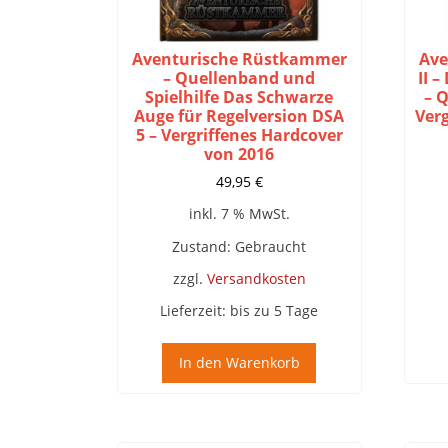
Aventurische Rüstkammer
Ave
– Quellenband und
II 
Spielhilfe Das Schwarze
– 
Auge für Regelversion DSA
Ver
5 – Vergriffenes Hardcover
von 2016
49,95
€
inkl. 7 % MwSt.
Zustand: Gebraucht
zzgl.
Versandkosten
Lieferzeit:
bis zu 5 Tage
In den Warenkorb