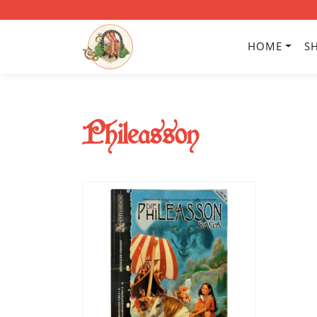
HOME
S
Phileasson