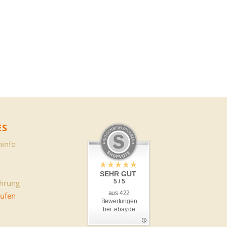
ES
info
SEHR GUT
ehrung
5 / 5
aus 422
rufen
Bewertungen
bei: ebay.de