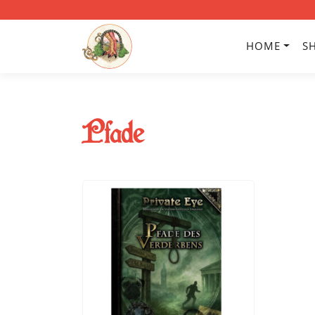
HOME
S
Pfade