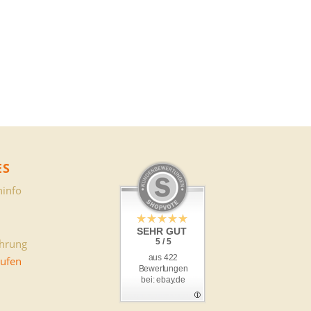
ES
info
SEHR GUT
ehrung
5 / 5
aus 422
rufen
Bewertungen
bei: ebay.de