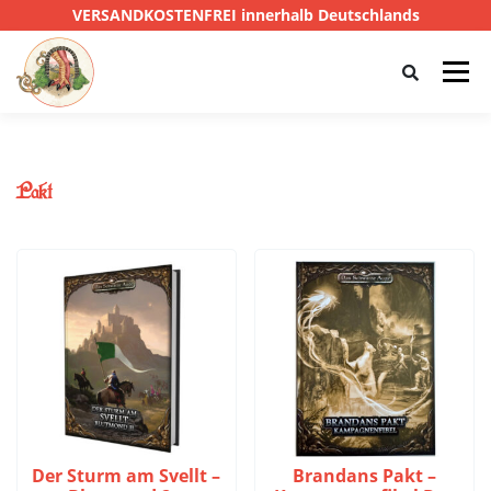
VERSANDKOSTENFREI innerhalb Deutschlands
Menü
HOME
SHOP
CTHULHU
Pakt
DAS SCHWARZE AUGE
D&D
PRIVATE EYE
SONSTIGE
0,00 €
Der Sturm am Svellt –
Brandans Pakt –