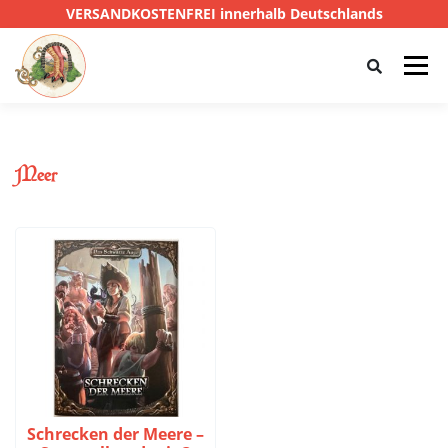
VERSANDKOSTENFREI innerhalb Deutschlands
Menü
HOME
SHOP
CTHULHU
Meer
DAS SCHWARZE AUGE
D&D
PRIVATE EYE
SONSTIGE
0,00 €
Schrecken der Meere –