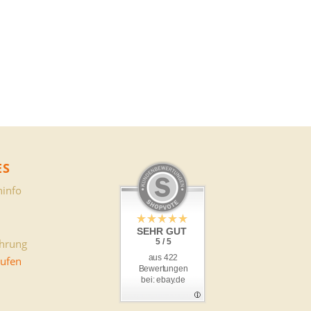
ES
info
SEHR GUT
ehrung
5 / 5
aus 422
rufen
Bewertungen
bei: ebay.de