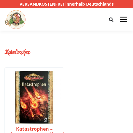
VERSANDKOSTENFREI innerhalb Deutschlands
Menü
HOME
SHOP
CTHULHU
Katastrophen
DAS SCHWARZE AUGE
D&D
PRIVATE EYE
SONSTIGE
0,00 €
Katastrophen –