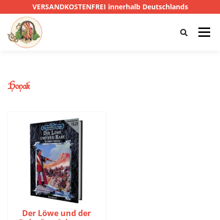
VERSANDKOSTENFREI innerhalb Deutschlands
Menü
HOME
SHOP
CTHULHU
Honak
DAS SCHWARZE AUGE
D&D
PRIVATE EYE
SONSTIGE
0,00 €
Der Löwe und der