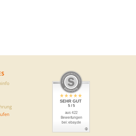
ES
info
SEHR GUT
ehrung
5 / 5
aus 422
rufen
Bewertungen
bei: ebay.de