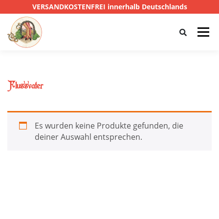
VERSANDKOSTENFREI innerhalb Deutschlands
Menü
HOME
SHOP
CTHULHU
Flussvater
DAS SCHWARZE AUGE
D&D
PRIVATE EYE
Es wurden keine Produkte gefunden, die
deiner Auswahl entsprechen.
SONSTIGE
0,00 €