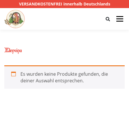
VERSANDKOSTENFREI innerhalb Deutschlands
Menü
HOME
SHOP
CTHULHU
Elenvina
DAS SCHWARZE AUGE
D&D
PRIVATE EYE
Es wurden keine Produkte gefunden, die
deiner Auswahl entsprechen.
SONSTIGE
0,00 €