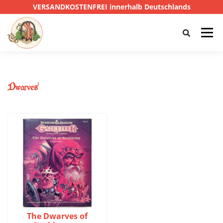
VERSANDKOSTENFREI innerhalb Deutschlands
Menü
HOME
SHOP
CTHULHU
Dwarves
DAS SCHWARZE AUGE
D&D
PRIVATE EYE
SONSTIGE
0,00 €
The Dwarves of