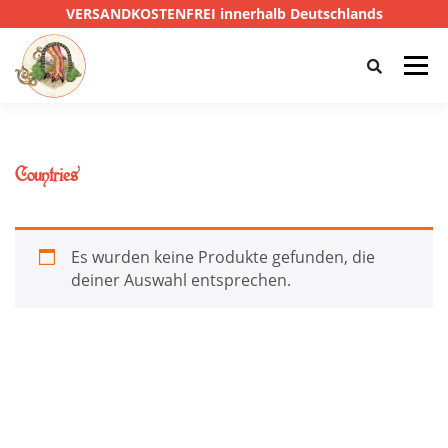
VERSANDKOSTENFREI innerhalb Deutschlands
Menü
HOME
SHOP
CTHULHU
Countries
DAS SCHWARZE AUGE
D&D
PRIVATE EYE
Es wurden keine Produkte gefunden, die
deiner Auswahl entsprechen.
SONSTIGE
0,00 €