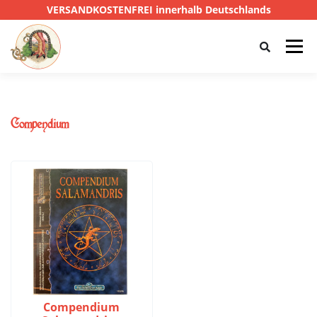
VERSANDKOSTENFREI innerhalb Deutschlands
Menü
HOME
SHOP
CTHULHU
Compendium
DAS SCHWARZE AUGE
D&D
PRIVATE EYE
SONSTIGE
0,00 €
Compendium