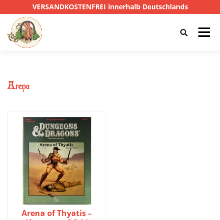
VERSANDKOSTENFREI innerhalb Deutschlands
Menü
HOME
SHOP
CTHULHU
Arena
DAS SCHWARZE AUGE
D&D
PRIVATE EYE
SONSTIGE
0,00 €
Arena of Thyatis –