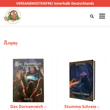
VERSANDKOSTENFREI innerhalb Deutschlands
Menü
HOME
SHOP
CTHULHU
Aranien
DAS SCHWARZE AUGE
D&D
PRIVATE EYE
SONSTIGE
0,00 €
Das Dornenreich –
Stumme Schreie –