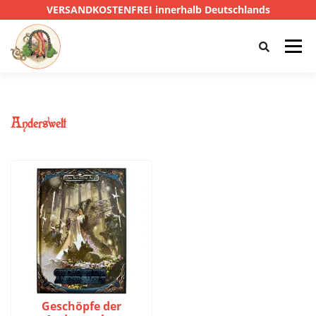
VERSANDKOSTENFREI innerhalb Deutschlands
Menü
HOME
SHOP
CTHULHU
Anderswelt
DAS SCHWARZE AUGE
D&D
PRIVATE EYE
SONSTIGE
0,00 €
Geschöpfe der