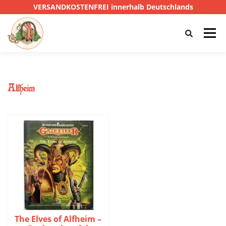
VERSANDKOSTENFREI innerhalb Deutschlands
Menü
HOME
SHOP
CTHULHU
Alfheim
DAS SCHWARZE AUGE
D&D
PRIVATE EYE
SONSTIGE
0,00 €
The Elves of Alfheim –