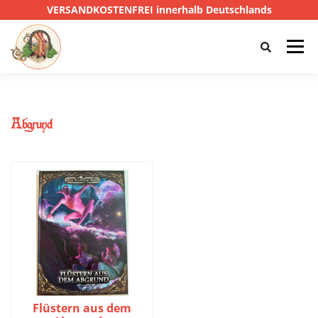
VERSANDKOSTENFREI innerhalb Deutschlands
Menü
HOME
SHOP
CTHULHU
Abgrund
DAS SCHWARZE AUGE
D&D
PRIVATE EYE
SONSTIGE
0,00 €
Flüstern aus dem