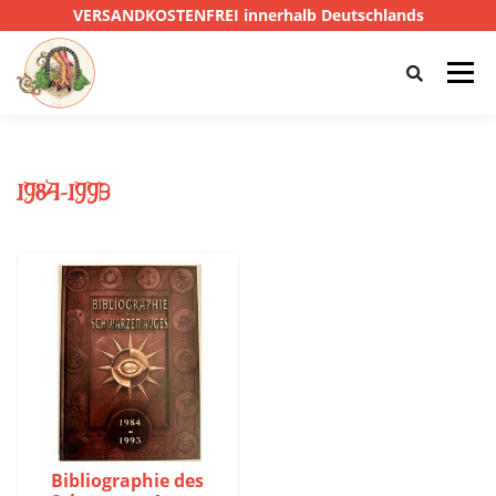
VERSANDKOSTENFREI innerhalb Deutschlands
Menü
HOME
SHOP
CTHULHU
1984-1993
DAS SCHWARZE AUGE
D&D
PRIVATE EYE
SONSTIGE
0,00 €
Bibliographie des